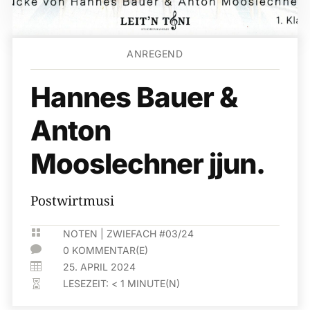
ANREGEND
Hannes Bauer &
Anton
Mooslechner jjun.
Postwirtmusi

NOTEN
|
ZWIEFACH #03/24

0 KOMMENTAR(E)

25. APRIL 2024
LESEZEIT:
< 1
MINUTE(N)
