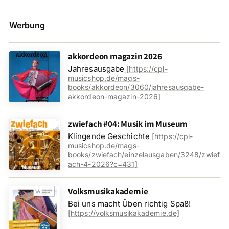
Werbung
akkordeon magazin 2026
Jahresausgabe
[
https://cpl-
musicshop.de/mags-
books/akkordeon/3060/jahresausgabe-
akkordeon-magazin-2026
]
zwiefach #04: Musik im Museum
Klingende Geschichte
[
https://cpl-
musicshop.de/mags-
books/zwiefach/einzelausgaben/3248/zwief
ach-4-2026?c=431
]
Volksmusikakademie
Bei uns macht Üben richtig Spaß!
[https://volksmusikakademie.de]