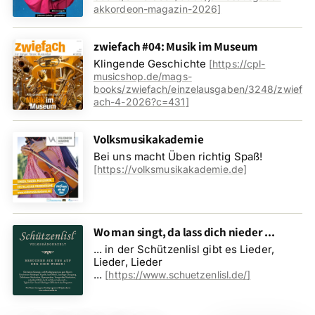
akkordeon-magazin-2026
]
zwiefach #04: Musik im Museum
Klingende Geschichte
[
https://cpl-
musicshop.de/mags-
books/zwiefach/einzelausgaben/3248/zwief
ach-4-2026?c=431
]
Volksmusikakademie
Bei uns macht Üben richtig Spaß!
[https://volksmusikakademie.de]
Wo man singt, da lass dich nieder ...
... in der Schützenlisl gibt es Lieder,
Lieder, Lieder
...
[
https://www.schuetzenlisl.de/
]