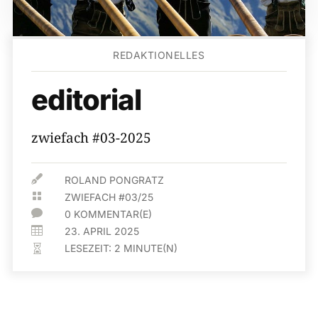
REDAKTIONELLES
editorial
zwiefach #03-2025

ROLAND PONGRATZ

ZWIEFACH #03/25

0 KOMMENTAR(E)

23. APRIL 2025
LESEZEIT:
2
MINUTE(N)
