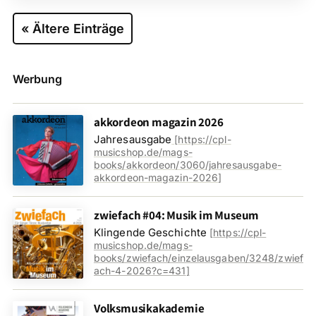
« Ältere Einträge
Werbung
akkordeon magazin 2026
Jahresausgabe
[
https://cpl-
musicshop.de/mags-
books/akkordeon/3060/jahresausgabe-
akkordeon-magazin-2026
]
zwiefach #04: Musik im Museum
Klingende Geschichte
[
https://cpl-
musicshop.de/mags-
books/zwiefach/einzelausgaben/3248/zwief
ach-4-2026?c=431
]
Volksmusikakademie