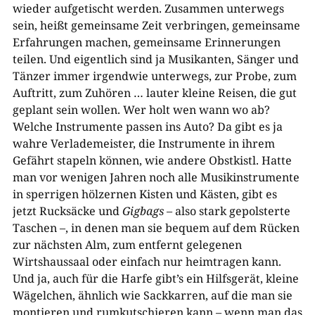
wieder aufgetischt werden. Zusammen unterwegs
sein, heißt gemeinsame Zeit verbringen, gemeinsame
Erfahrungen machen, gemeinsame Erinnerungen
teilen. Und eigentlich sind ja Musikanten, Sänger und
Tänzer immer irgendwie unterwegs, zur Probe, zum
Auftritt, zum Zuhören … lauter kleine Reisen, die gut
geplant sein wollen. Wer holt wen wann wo ab?
Welche Instrumente passen ins Auto? Da gibt es ja
wahre Verlademeister, die Instrumente in ihrem
Gefährt stapeln können, wie andere Obstkistl. Hatte
man vor wenigen Jahren noch alle Musikinstrumente
in sperrigen hölzernen Kisten und Kästen, gibt es
jetzt Rucksäcke und
Gigbags
– also stark gepolsterte
Taschen –, in denen man sie bequem auf dem Rücken
zur nächsten Alm, zum entfernt gelegenen
Wirtshaussaal oder einfach nur heimtragen kann.
Und ja, auch für die Harfe gibt’s ein Hilfsgerät, kleine
Wägelchen, ähnlich wie Sackkarren, auf die man sie
montieren und rumkutschieren kann – wenn man das