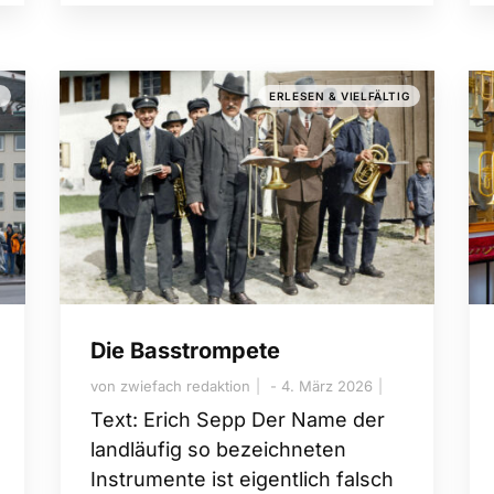
G
ERLESEN & VIELFÄLTIG
Die Basstrompete
von
zwiefach redaktion
4. März 2026
Text: Erich Sepp Der Name der
landläufig so bezeichneten
Instrumente ist eigentlich falsch