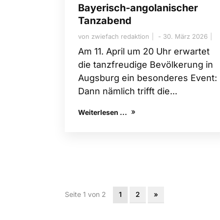
Bayerisch-angolanischer
Tanzabend
von
zwiefach redaktion
30. März 2026
Am 11. April um 20 Uhr erwartet
die tanzfreudige Bevölkerung in
Augsburg ein besonderes Event:
Dann nämlich trifft die...
Weiterlesen ...
Seite 1 von 2
1
2
»