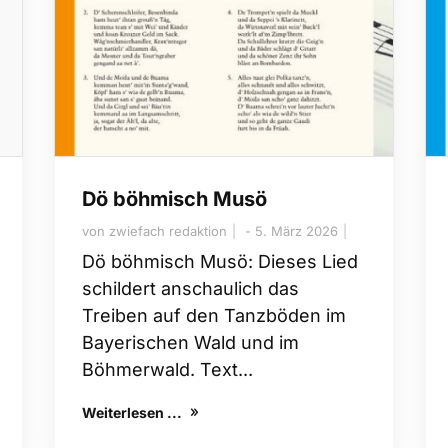
Dö böhmisch Musö
von
zwiefach redaktion
5. März 2026
Dö böhmisch Musö: Dieses Lied
schildert anschaulich das
Treiben auf den Tanzböden im
Bayerischen Wald und im
Böhmerwald. Text...
Weiterlesen ...