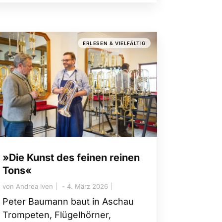
ERLESEN & VIELFÄLTIG
»Die Kunst des feinen reinen
Tons«
von
Andrea Iven
4. März 2026
Peter Baumann baut in Aschau
Trompeten, Flügelhörner,