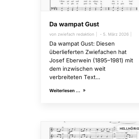
Da wampat Gust
von
zwiefach redaktion
5. März 2026
Da wampat Gust: Diesen
überlieferten Zwiefachen hat
Josef Eberwein (1895–1981) mit
dem inzwischen weit
verbreiteten Text...
Weiterlesen ...
HELLHÖRI