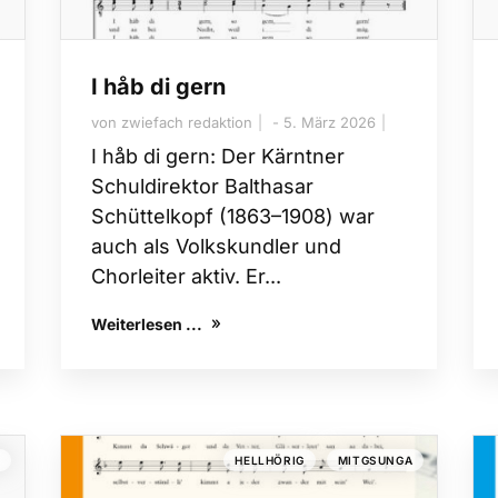
I håb di gern
von
zwiefach redaktion
5. März 2026
I håb di gern: Der Kärntner
Schuldirektor Balthasar
Schüttelkopf (1863–1908) war
auch als Volkskundler und
Chorleiter aktiv. Er...
Weiterlesen ...
,
G
HELLHÖRIG
MITGSUNGA