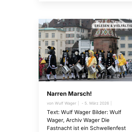
ERLESEN & VIELFÄLTI
Narren Marsch!
von
Wulf Wager
5. März 2026
Text: Wulf Wager Bilder: Wulf
Wager, Archiv Wager Die
Fastnacht ist ein Schwellenfest