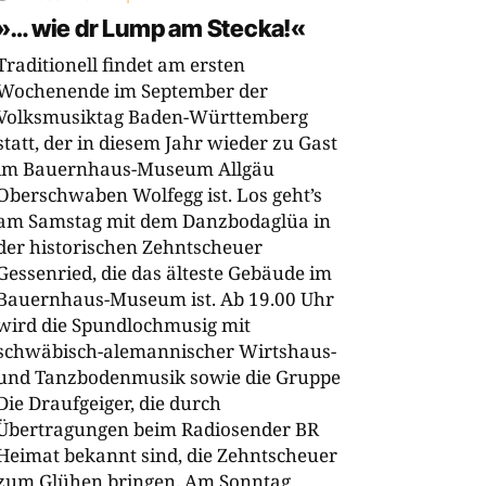
»… wie dr Lump am Stecka!«
Traditionell findet am ersten
Wochenende im September der
Volksmusiktag Baden-​Württemberg
statt, der in diesem Jahr wieder zu Gast
im Bauernhaus-​Museum Allgäu
Oberschwaben Wolfegg ist. Los geht’s
am Samstag mit dem Danzbodaglüa in
der historischen Zehntscheuer
Gessenried, die das älteste Gebäude im
Bauernhaus-​Museum ist. Ab 19.00 Uhr
wird die Spundlochmusig mit
schwäbisch-​alemannischer Wirtshaus-
und Tanzbodenmusik sowie die Gruppe
Die Draufgeiger, die durch
Übertragungen beim Radiosender BR
Heimat bekannt sind, die Zehntscheuer
zum Glühen bringen. Am Sonntag