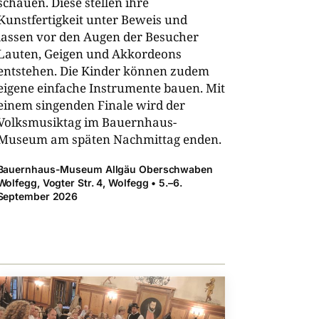
schauen. Diese stellen ihre
Kunstfertigkeit unter Beweis und
lassen vor den Augen der Besucher
Lauten, Geigen und Akkordeons
entstehen. Die Kinder können zudem
eigene einfache Instrumente bauen. Mit
einem singenden Finale wird der
Volksmusiktag im Bauernhaus-​
Museum am späten Nachmittag enden.
Bauernhaus-​Museum Allgäu Oberschwaben
Wolfegg, Vogter Str. 4, Wolfegg • 5.–6.
September 2026