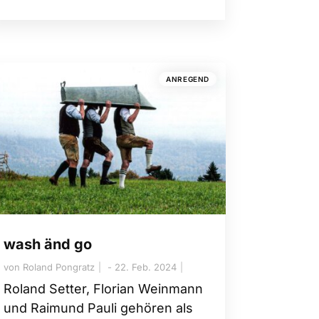
ANREGEND
wash änd go
von
Roland Pongratz
22. Feb. 2024
Roland Setter, Florian Weinmann
und Raimund Pauli gehören als