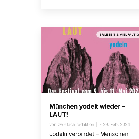
ERLESEN & VIELFÄLTI
München yodelt wieder –
LAUT!
von
zwiefach redaktion
29. Feb. 2024
Jodeln verbindet – Menschen