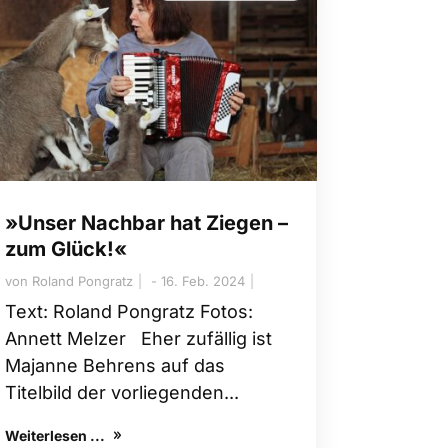
»Unser Nachbar hat Ziegen –
zum Glück!«
von
Roland Pongratz
16. Feb. 2024
Text: Roland Pongratz Fotos:
Annett Melzer Eher zufällig ist
Majanne Behrens auf das
Titelbild der vorliegenden...
Weiterlesen ...