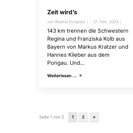
Zeit wird’s
von
Roland Pongratz
21. Feb. 2024
143 km trennen die Schwestern
Regina und Franziska Kolb aus
Bayern von Markus Kratzer und
Hannes Klieber aus dem
Pongau. Und...
Weiterlesen ...
Seite 1 von 2
1
2
»