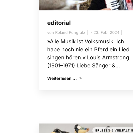
editorial
von
Roland Pongratz
23. Feb. 2024
​»Alle Musik ist Volksmusik. Ich
habe noch nie ein Pferd ein Lied
singen hören.« Louis Armstrong
(1901–1971) Liebe Sänger &...
Weiterlesen ...
ERLESEN & VIELFÄLTI