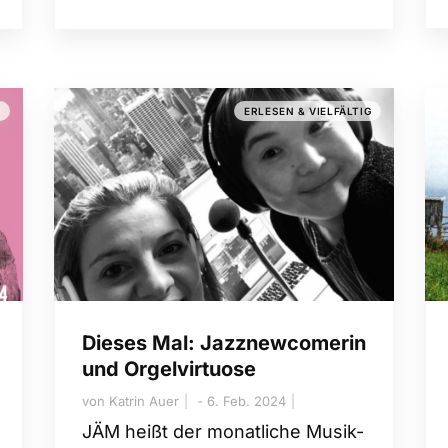
G
ERLESEN & VIELFÄLTIG
Dieses Mal: Jazznewcomerin
und Orgelvirtuose
von
Katrin Auer
6. Feb. 2024
JÄM heißt der monatliche Musik-