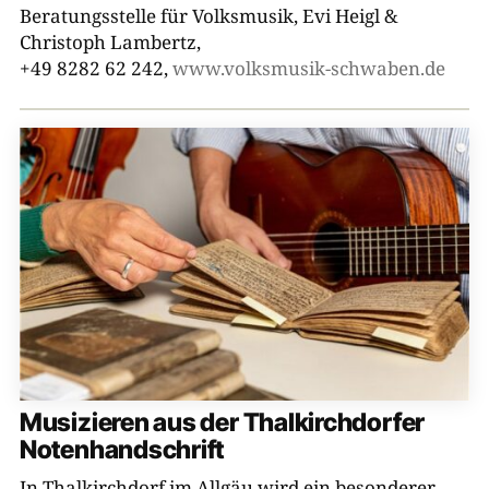
Münchner Kreis
Beratungsstelle für Volksmusik, Evi Heigl &
Christoph Lambertz,
Volkslied und Volksmusik e.V.
+49 8282 62 242,
www.volksmusik-schwaben.de
Tiroler Volksmusikverein
Bezirk Niederbayern, Kulturreferat
Haus der Volksmusik
Salzburger Volksliedwerk
Bezirk Schwaben
Brettl-Spitzen
Bezirk Oberpfalz
Musizieren aus der Thalkirchdorfer
Brettl-Spitzen LIVE
Notenhandschrift
BR Heimat
In Thalkirchdorf im Allgäu wird ein besonderer