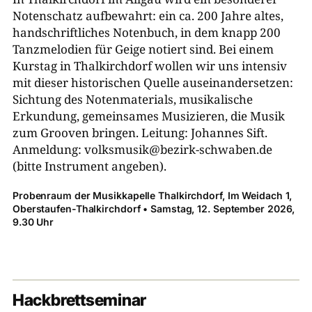
Notenschatz aufbewahrt: ein ca. 200 Jahre altes,
Verein Zither in Bayern e.V.
handschriftliches Notenbuch, in dem knapp 200
Tanzmelodien für Geige notiert sind. Bei einem
Landesmusikrat Baden-Württemberg e. V.
Kurstag in Thalkirchdorf wollen wir uns intensiv
mit dieser historischen Quelle auseinandersetzen:
Sichtung des Notenmaterials, musikalische
Erkundung, gemeinsames Musizieren, die Musik
zum Grooven bringen. Leitung: Johannes Sift.
Anmeldung: volksmusik@bezirk-​schwaben.de
(bitte Instrument angeben).
Probenraum der Musikkapelle Thalkirchdorf, Im Weidach 1,
Oberstaufen-​Thalkirchdorf • Samstag, 12. September 2026,
9.30 Uhr
Hackbrettseminar