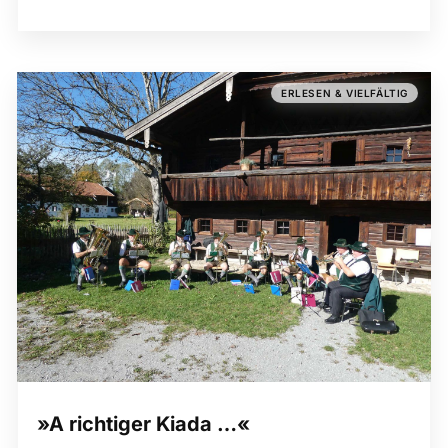
ERLESEN & VIELFÄLTIG
»A richtiger Kiada …«