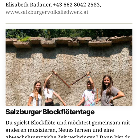
Münchner Kreis
Elisabeth Radauer, +43 662 8042 2583,
www.salzburgervolksliedwerk.at
Volkslied und Volksmusik e.V.
Tiroler Volksmusikverein
Bezirk Niederbayern, Kulturreferat
Haus der Volksmusik
Salzburger Volksliedwerk
Bezirk Schwaben
Brettl-Spitzen
Bezirk Oberpfalz
Salzburger Blockflötentage
Du spielst Blockflöte und möchtest gemeinsam mit
Brettl-Spitzen LIVE
anderen musizieren, Neues lernen und eine
BR Heimat
abwechslungsreiche Zeit verbringen? Dann bist du