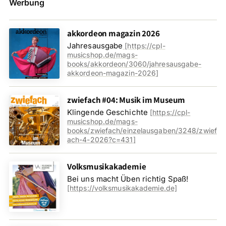
Werbung
akkordeon magazin 2026
Jahresausgabe
[
https://cpl-
musicshop.de/mags-
books/akkordeon/3060/jahresausgabe-
akkordeon-magazin-2026
]
zwiefach #04: Musik im Museum
Klingende Geschichte
[
https://cpl-
musicshop.de/mags-
books/zwiefach/einzelausgaben/3248/zwief
ach-4-2026?c=431
]
Volksmusikakademie
Bei uns macht Üben richtig Spaß!
[https://volksmusikakademie.de]