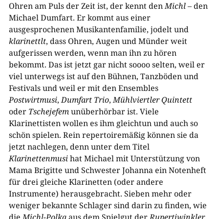
Ohren am Puls der Zeit ist, der kennt den
Michl
– den
Michael Dumfart. Er kommt aus einer
ausgesprochenen Musikantenfamilie, jodelt und
klarinettlt
, dass Ohren, Augen und Münder weit
aufgerissen werden, wenn man ihn zu hören
bekommt. Das ist jetzt gar nicht soooo selten, weil er
viel unterwegs ist auf den Bühnen, Tanzböden und
Festivals und weil er mit den Ensembles
Postwirtmusi
,
Dumfart Trio
,
Mühlviertler Quintett
oder
Tschejefem
unüberhörbar ist. Viele
Klarinettisten wollen es ihm gleichtun und auch so
schön spielen. Rein repertoiremäßig können sie da
jetzt nachlegen, denn unter dem Titel
Klarinettenmusi
hat Michael mit Unterstützung von
Mama Brigitte und Schwester Johanna ein Notenheft
für drei gleiche Klarinetten (oder andere
Instrumente) herausgebracht. Sieben mehr oder
weniger bekannte Schlager sind darin zu finden, wie
die
Michl-Polka
aus dem Spielgut der
Rupertiwinkler