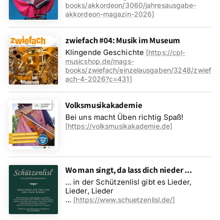
books/akkordeon/3060/jahresausgabe-
akkordeon-magazin-2026
]
zwiefach #04: Musik im Museum
Klingende Geschichte
[
https://cpl-
musicshop.de/mags-
books/zwiefach/einzelausgaben/3248/zwief
ach-4-2026?c=431
]
Volksmusikakademie
Bei uns macht Üben richtig Spaß!
[https://volksmusikakademie.de]
Wo man singt, da lass dich nieder ...
... in der Schützenlisl gibt es Lieder,
Lieder, Lieder
...
[
https://www.schuetzenlisl.de/
]