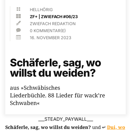

HELLHÖRIG

ZF+
|
ZWIEFACH #06/23

ZWIEFACH REDAKTION

0 KOMMENTAR(E)

16. NOVEMBER 2023
Schäferle, sag, wo
willst du weiden?
aus »Schwäbisches
Liederbüchle. 88 Lieder für wack’re
Schwaben«
___STEADY_PAYWALL___
Schäferle, sag, wo willst du weiden?
und ↵
Dui, wo