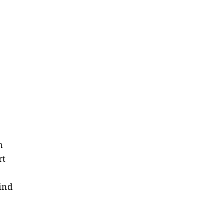
n
rt
ind