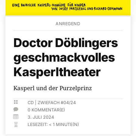
ANREGEND
Doctor Döblingers
geschmackvolles
Kasperltheater
Kasperl und der Purzelprinz

CD
|
ZWIEFACH #04/24

0 KOMMENTAR(E)

3. JULI 2024
LESEZEIT:
< 1
MINUTE(N)
