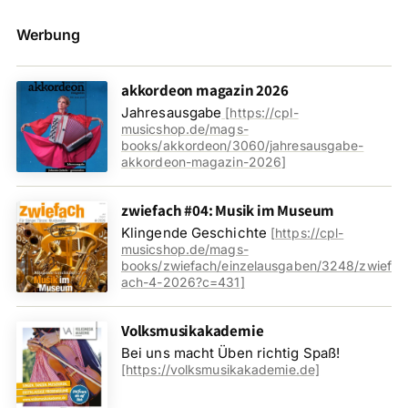
Werbung
akkordeon magazin 2026
Jahresausgabe
[
https://cpl-
musicshop.de/mags-
books/akkordeon/3060/jahresausgabe-
akkordeon-magazin-2026
]
zwiefach #04: Musik im Museum
Klingende Geschichte
[
https://cpl-
musicshop.de/mags-
books/zwiefach/einzelausgaben/3248/zwief
ach-4-2026?c=431
]
Volksmusikakademie
Bei uns macht Üben richtig Spaß!
[https://volksmusikakademie.de]