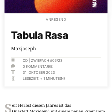
ANREGEND
Tabula Rasa
Maxjoseph

CD
|
ZWIEFACH #06/23

0 KOMMENTAR(E)

31. OKTOBER 2023
LESEZEIT:
< 1
MINUTE(N)

S
eit Herbst diesen Jahres ist das
Quartett
Maxjoseph
mit einem neuen Programm