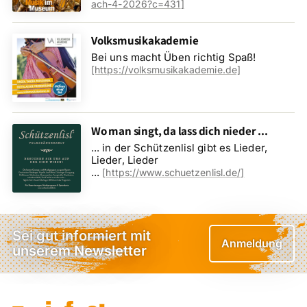
ach-4-2026?c=431
]
Volksmusikakademie
Bei uns macht Üben richtig Spaß!
[https://volksmusikakademie.de]
Wo man singt, da lass dich nieder ...
... in der Schützenlisl gibt es Lieder,
Lieder, Lieder
...
[
https://www.schuetzenlisl.de/
]
Sei gut informiert mit
Anmeldung
unserem Newsletter