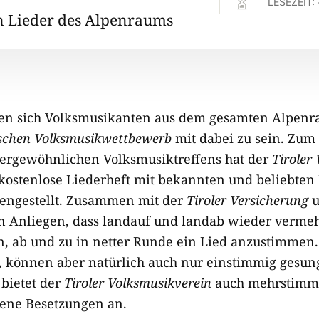

LESEZEIT:
n Lieder des Alpenraums
ffen sich Volksmusikanten aus dem gesamten Alpenr
schen Volksmusikwettbewerb
mit dabei zu sein. Zum 
ßergewöhnlichen Volksmusiktreffens hat der
Tiroler
 kostenlose Liederheft mit bekannten und beliebte
ngestellt. Zusammen mit der
Tiroler Versicherung
u
n Anliegen, dass landauf und landab wieder verme
, ab und zu in netter Runde ein Lied anzustimmen. 
, können aber natürlich auch nur einstimmig gesu
 bietet der
Tiroler Volksmusikverein
auch mehrstimmi
dene Besetzungen an.