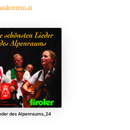
sikverein.at
eder des Alpenraums_24