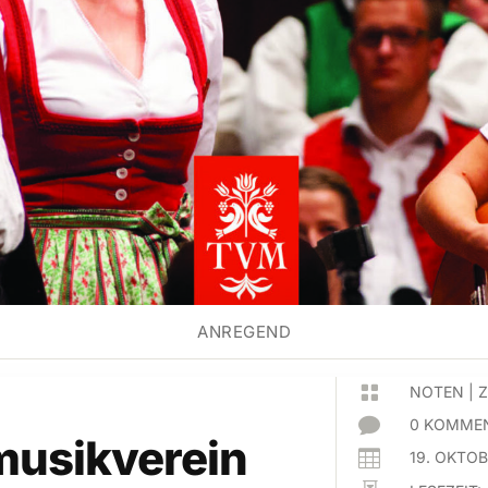
ANREGEND

NOTEN
|
Z

0 KOMMEN
musikverein

19. OKTO