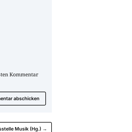
hsten Kommentar
ntar abschicken
stelle Musik (Hg.)
→