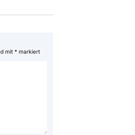
nd mit
*
markiert