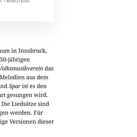
< 1
MINUTE(N)
aum in Innsbruck,
50-jährigen
 Volksmusikverein
das
n Melodien aus dem
nd
Spar
ist es den
hrt gesungen wird.
Die Liedsätze sind
ngen werden. Für
ge Versionen dieser