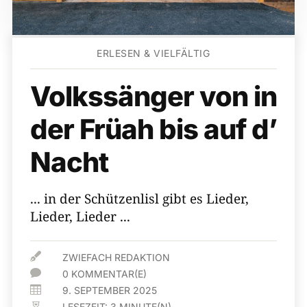
ERLESEN & VIELFÄLTIG
Volkssänger von in
der Früah bis auf d’
Nacht
... in der Schützenlisl gibt es Lieder,
Lieder, Lieder ...

ZWIEFACH REDAKTION

0 KOMMENTAR(E)

9. SEPTEMBER 2025
LESEZEIT:
3
MINUTE(N)