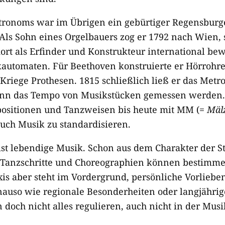
tronoms war im Übrigen ein gebürtiger Regensbur
 Als Sohn eines Orgelbauers zog er 1792 nach Wien,
dort als Erfinder und Konstrukteur international be
utomaten. Für Beethoven konstruierte er Hörrohre
Kriege Prothesen. 1815 schließlich ließ er das Metr
ann das Tempo von Musikstücken gemessen werden.
ositionen und Tanzweisen bis heute mit MM (=
Mäl
uch Musik zu standardisieren.
ist lebendige Musik. Schon aus dem Charakter der St
. Tanzschritte und Choreographien können bestimme
is aber steht im Vordergrund, persönliche Vorliebe
nauso wie regionale Besonderheiten oder langjähri
och nicht alles regulieren, auch nicht in der Musik