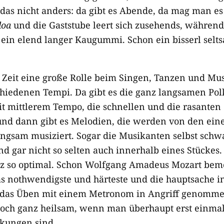
 das nicht anders: da gibt es Abende, da mag man es
loa
und die Gaststube leert sich zusehends, während
e ein elend langer Kaugummi. Schon ein bisserl selt
e Zeit eine große Rolle beim Singen, Tanzen und Mu
chiedenen Tempi. Da gibt es die ganz langsamen Pol
mit mittlerem Tempo, die schnellen und die rasante
und dann gibt es Melodien, die werden von den ein
ngsam musiziert. Sogar die Musikanten selbst sch
und gar nicht so selten auch innerhalb eines Stückes. L
nz so optimal. Schon Wolfgang Amadeus Mozart bem
das nothwendigste und härteste und die hauptsache i
cht das Üben mit einem Metronom in Angriff genomm
doch ganz heilsam, wenn man überhaupt erst einmal f
kungen sind.