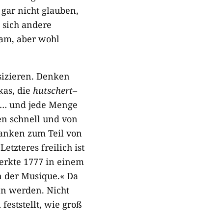
 gar nicht glauben,
 sich andere
sam, aber wohl
sizieren. Denken
kas, die
hutschert
–
n … und jede Menge
en schnell und von
wanken zum Teil von
etzteres freilich ist
erkte 1777 in einem
n der Musique.« Da
en werden. Nicht
eststellt, wie groß