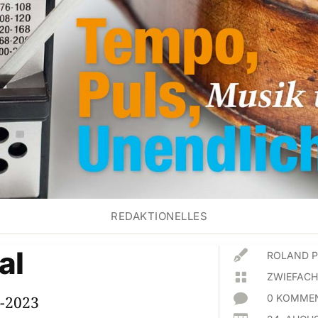
REDAKTIONELLES
al

ROLAND 

ZWIEFACH

0 KOMMEN
5-2023