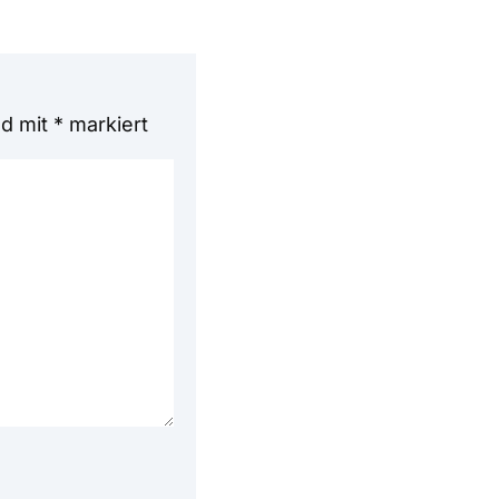
nd mit
*
markiert