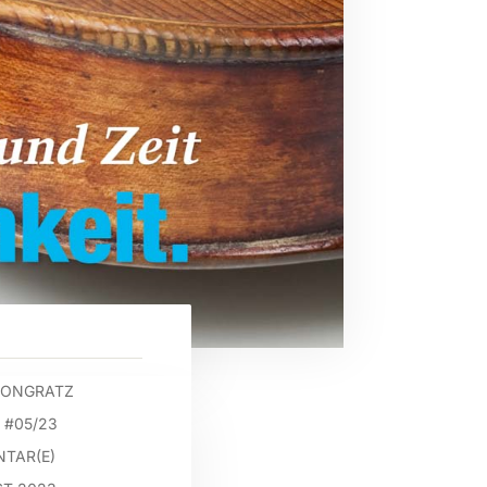
PONGRATZ
 #05/23
TAR(E)