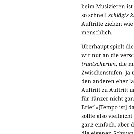
beim Musizieren ist
so schnell
schlågts k
Auftritte ziehen wi
menschlich.
Überhaupt spielt di
wir nur an die vers
trantscherten
, die 
Zwischenstufen. Ja 
den anderen eher la
Auftritt zu Auftritt 
für Tänzer nicht ga
Brief »[Tempo ist] 
sollte also viellei
ganz einfach, aber 
die eigenen Schwan