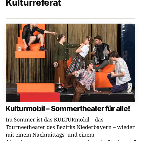
Kulturreferat
Münchner Kreis
Volkslied und Volksmusik e.V.
Tiroler Volksmusikverein
Bezirk Niederbayern, Kulturreferat
Haus der Volksmusik
Salzburger Volksliedwerk
Bezirk Schwaben
Brettl-Spitzen
Kulturmobil – Sommertheater für alle!
Bezirk Oberpfalz
Im Sommer ist das KULTURmobil – das
Brettl-Spitzen LIVE
Tourneetheater des Bezirks Niederbayern – wieder
mit einem Nachmittags- und einem
BR Heimat