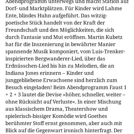
Abendprogramm unterwegs und macht Station auf
Dorf- und Marktplätzen. Für Kinder wird Lahme
Verein Zither in Bayern e.V.
Ente, blindes Huhn aufgeführt. Das witzig-​
poetische Stück handelt von der Kraft der
Landesmusikrat Baden-Württemberg e. V.
Freundschaft und den Möglichkeiten, die sich
durch Fantasie und Mut eröffnen. Martin Kubetz
hat für die Inszenierung in bewährter Manier
spannende Musik komponiert, vom Luis-​Trenker-​
inspirierten Bergwanderer-​Lied, über das
Erdnüsschen-​Lied bis hin zu Melodien, die an
Indiana Jones erinnern – Kinder und
junggebliebene Erwachsene sind herzlich zum
Besuch eingeladen! Beim Abendprogramm Faust 1
+ 2 + 3 lautet die Devise »höher, schneller, weiter –
ohne Rücksicht auf Verluste«. In einer Mischung
aus klassischem Drama, Theatershow und
spielerisch-​bissiger Komödie wird Goethes
berühmter Stoff ernst genommen, aber auch mit
Blick auf die Gegenwart ironisch hinterfragt. Der