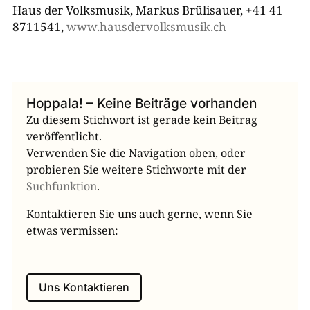
Münchner Kreis
Haus der Volksmusik, ­Markus ­Brülisauer, +41 41
8711541,
www.hausdervolksmusik.ch
Volkslied und Volksmusik e.V.
Tiroler Volksmusikverein
Bezirk Niederbayern, Kulturreferat
Hoppala! – Keine Beiträge vorhanden
Zu diesem Stichwort ist gerade kein Beitrag
Haus der Volksmusik
veröffentlicht.
Verwenden Sie die Navigation oben, oder
Salzburger Volksliedwerk
probieren Sie weitere Stichworte mit der
Suchfunktion
.
Bezirk Schwaben
Kontaktieren Sie uns auch gerne, wenn Sie
Brettl-Spitzen
etwas vermissen:
Bezirk Oberpfalz
Brettl-Spitzen LIVE
Uns Kontaktieren
BR Heimat