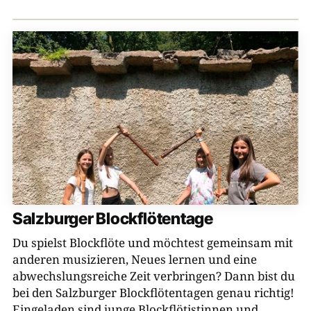
Münchner Kreis
Volkslied und Volksmusik e.V.
Tiroler Volksmusikverein
Bezirk Niederbayern, Kulturreferat
Haus der Volksmusik
Salzburger Volksliedwerk
Bezirk Schwaben
Salzburger Blockflötentage
Brettl-Spitzen
Du spielst Blockflöte und möchtest gemeinsam mit
Bezirk Oberpfalz
anderen musizieren, Neues lernen und eine
abwechslungsreiche Zeit verbringen? Dann bist du
Brettl-Spitzen LIVE
bei den Salzburger Blockflötentagen genau richtig!
BR Heimat
Eingeladen sind junge Blockflötistinnen und