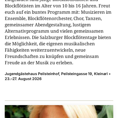
Blockflötisten im Alter von 10 bis 16 Jahren. Freut
Verein Zither in Bayern e.V.
euch auf ein buntes Programm mit: Musizieren im
Ensemble, Blockflötenorchester, Chor, Tanzen,
Landesmusikrat Baden-Württemberg e. V.
gemeinsamer Abendgestaltung, lustigem
Alternativprogramm und vielen gemeinsamen
Erlebnissen. Die Salzburger Blockflötentage bieten
die Möglichkeit, die eigenen musikalischen
Fähigkeiten weiterzuentwickeln, neue
Freundschaften zu knüpfen und gemeinsam
Freude an der Musik zu erleben.
Jugendgästehaus Peilsteinhof, Peilsteingasse 19, Kleinarl •
23.–27. August 2026