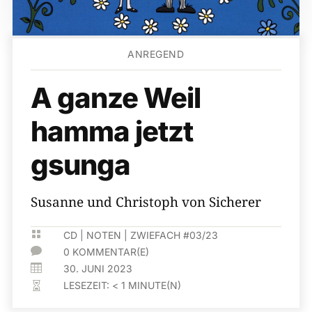
ANREGEND
A ganze Weil
hamma jetzt
gsunga
Susanne und Christoph von ­Sicherer

CD
|
NOTEN
|
ZWIEFACH #03/23

0 KOMMENTAR(E)

30. JUNI 2023
LESEZEIT:
< 1
MINUTE(N)
