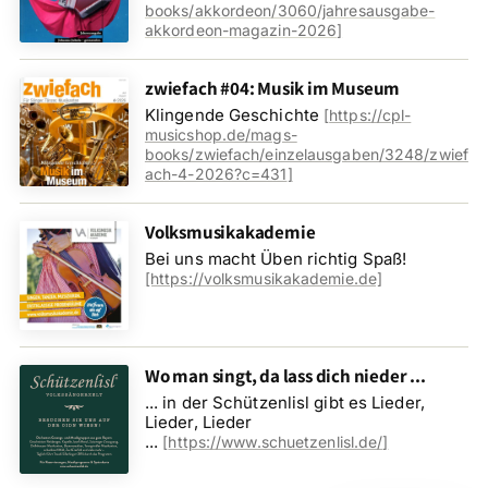
books/akkordeon/3060/jahresausgabe-
akkordeon-magazin-2026
]
zwiefach #04: Musik im Museum
Klingende Geschichte
[
https://cpl-
musicshop.de/mags-
books/zwiefach/einzelausgaben/3248/zwief
ach-4-2026?c=431
]
Volksmusikakademie
Bei uns macht Üben richtig Spaß!
[https://volksmusikakademie.de]
Wo man singt, da lass dich nieder ...
... in der Schützenlisl gibt es Lieder,
Lieder, Lieder
...
[
https://www.schuetzenlisl.de/
]