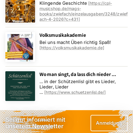
Klingende Geschichte
[
https://cpl-
musicshop.de/mags-
books/zwiefach/einzelausgaben/3248/zwief
ach-4-2026?c=431
]
Volksmusikakademie
Bei uns macht Üben richtig Spaß!
[https://volksmusikakademie.de]
Wo man singt, da lass dich nieder ...
... in der Schützenlisl gibt es Lieder,
Lieder, Lieder
...
[
https://www.schuetzenlisl.de/
]
Sei gut informiert mit
Anmeldung
unserem Newsletter