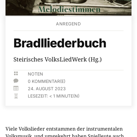
ANREGEND
Bradlliederbuch
Steirisches VolksLiedWerk (Hg.)

NOTEN

0 KOMMENTAR(E)

24. AUGUST 2023
LESEZEIT:
< 1
MINUTE(N)

Viele Volkslieder entstammen der instrumentalen
Volksmusik, und umgekehrt haben Spielleute auch