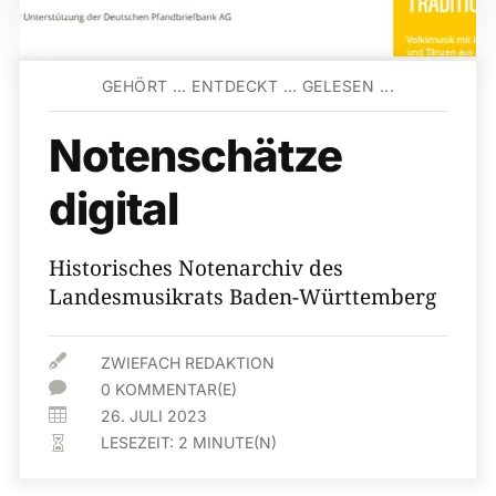
GEHÖRT … ENTDECKT … GELESEN ...
Notenschätze
digital
Historisches Notenarchiv des
Landesmusikrats Baden-​Württemberg

ZWIEFACH REDAKTION

0 KOMMENTAR(E)

26. JULI 2023
LESEZEIT:
2
MINUTE(N)
