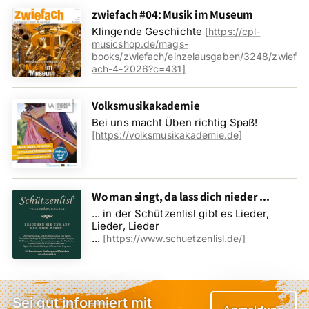
zwiefach #04: Musik im Museum
Klingende Geschichte
[
https://cpl-
musicshop.de/mags-
books/zwiefach/einzelausgaben/3248/zwief
ach-4-2026?c=431
]
Volksmusikakademie
Bei uns macht Üben richtig Spaß!
[https://volksmusikakademie.de]
Wo man singt, da lass dich nieder ...
... in der Schützenlisl gibt es Lieder,
Lieder, Lieder
...
[
https://www.schuetzenlisl.de/
]
Sei gut informiert mit