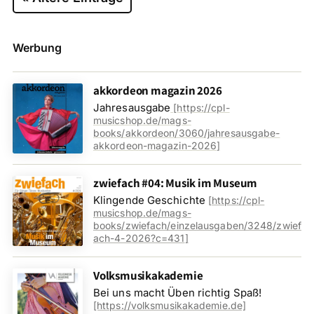
Werbung
akkordeon magazin 2026
Jahresausgabe
[
https://cpl-
musicshop.de/mags-
books/akkordeon/3060/jahresausgabe-
akkordeon-magazin-2026
]
zwiefach #04: Musik im Museum
Klingende Geschichte
[
https://cpl-
musicshop.de/mags-
books/zwiefach/einzelausgaben/3248/zwief
ach-4-2026?c=431
]
Volksmusikakademie
Bei uns macht Üben richtig Spaß!
[https://volksmusikakademie.de]