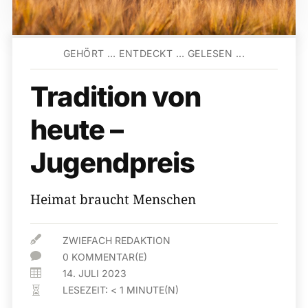
GEHÖRT … ENTDECKT … GELESEN ...
Tradition von
heute –
Jugendpreis
Heimat braucht Menschen

ZWIEFACH REDAKTION

0 KOMMENTAR(E)

14. JULI 2023
LESEZEIT:
< 1
MINUTE(N)
