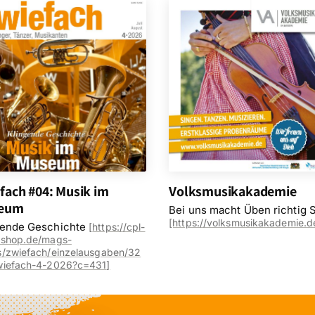
fach #04: Musik im
Volksmusikakademie
eum
Bei uns macht Üben richtig 
[https://volksmusikakademie.d
gende Geschichte
[
https://cpl-
cshop.de/mags-
/zwiefach/einzelausgaben/32
wiefach-4-2026?c=431
]