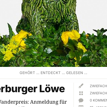
GEHÖRT … ENTDECKT … GELESEN ...
rburger Löwe

ZWIEFACH

ZWIEFACH

0 KOMMEN
anderpreis: Anmeldung für