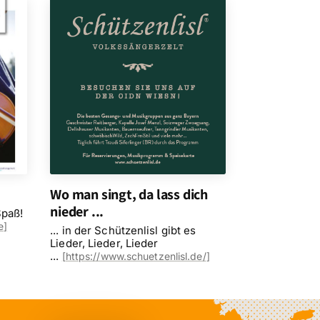
Wo man singt, da lass dich
nieder ...
Spaß!
e]
... in der Schützenlisl gibt es
Lieder, Lieder, Lieder
...
[
https://www.schuetzenlisl.de/
]