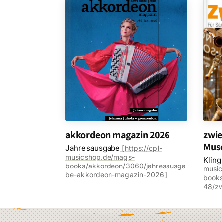
akkordeon magazin 2026
zwie
Mus
Jahresausgabe
[
https://cpl-
musicshop.de/mags-
Klin
books/akkordeon/3060/jahresausga
musi
be-akkordeon-magazin-2026
]
books
48/z