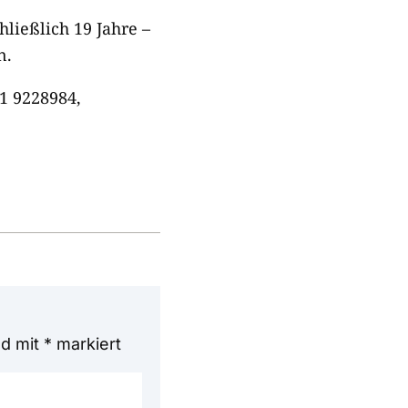
ließlich 19 Jahre –
n.
1 9228984,
nd mit
*
markiert