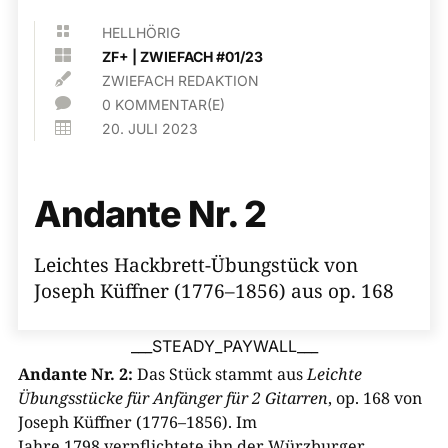

HELLHÖRIG

ZF+
|
ZWIEFACH #01/23

ZWIEFACH REDAKTION

0 KOMMENTAR(E)

20. JULI 2023
Andante Nr. 2
Leichtes Hackbrett-Übungstück von
Joseph Küffner (1776–1856) aus op. 168
___STEADY_PAYWALL___
Andante Nr. 2:
Das Stück stammt aus
Leichte
Übungsstücke für Anfänger für 2 Gitarren
, op.
168
von
Joseph Küffner
(
177
6
–
1856
). Im
Jahre
1798
verpflichtete ihn der Würzburger