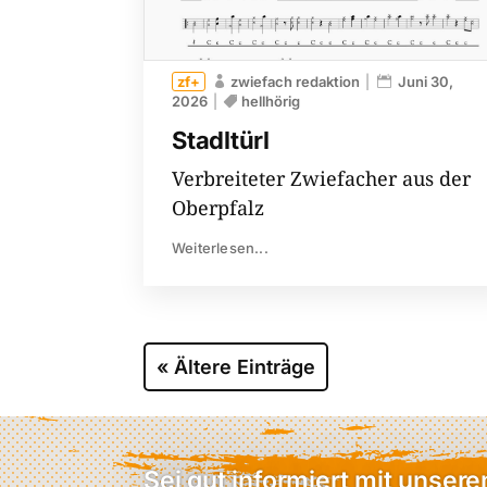
zwiefach redaktion
Juni 30,
2026
hellhörig
Stadltürl
Verbreiteter Zwiefacher aus der
Oberpfalz
Weiterlesen...
« Ältere Einträge
Sei gut informiert mit unser