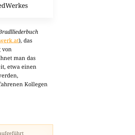
iedWerkes
Bradlliederbuch
werk.at
), das
g von
chnet man das
it, etwa einen
werden,
fahrenen Kollegen
aufgeführt