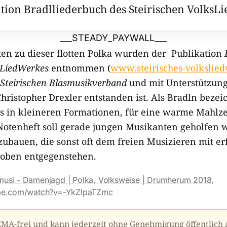
tion Bradlliederbuch des Steirischen VolksL
___STEADY_PAYWALL___
en zu dieser flotten Polka wurden der Publikation
sLiedWerkes
entnommen (
www.steirisches-volkslied
Steirischen Blasmusikverband
und mit Unterstützun
istopher Drexler entstanden ist. Als Bradln bezei
s in kleineren Formationen, für eine warme Mahlze
Notenheft soll gerade jungen Musikanten geholfen 
bauen, die sonst oft dem freien Musizieren mit er
Proben entgegenstehen.
usi - Damenjagd | Polka, Volksweise | Drumherum 2018,
ube.com/watch?v=-YkZlpaTZmc
GEMA-frei und kann jederzeit ohne Genehmigung öffentlich 