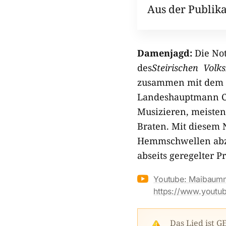
Aus der Publika
Damenjagd:
Die Not
des
Steirischen Volk
zusammen mit dem
Landeshauptmann Chr
Musizieren, meisten
Braten. Mit diesem 
Hemmschwellen abzu
abseits geregelter 

Youtube: Maibaumm
https://www.yout
Das Lied ist 