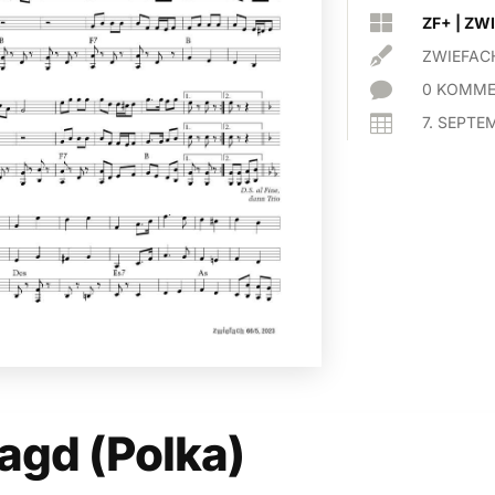

ZF+
|
ZWI

ZWIEFAC

0 KOMME

7. SEPTE
gd (Polka)