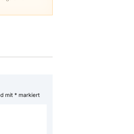
nd mit
*
markiert