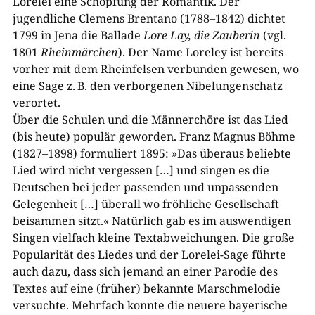
Lorelei eine Schöpfung der Romantik. Der
jugendliche Clemens Brentano (1788–1842) dichtet
1799 in Jena die Ballade
Lore Lay, die Zauberin
(vgl.
1801
Rheinmärchen
). Der Name Loreley ist bereits
vorher mit dem Rheinfelsen verbunden gewesen, wo
eine Sage z. B. den verborgenen Nibelungenschatz
verortet.
Über die Schulen und die Männerchöre ist das Lied
(bis heute) populär geworden. Franz Magnus Böhme
(1827–1898) formuliert 1895: »Das überaus beliebte
Lied wird nicht vergessen […] und singen es die
Deutschen bei jeder passenden und unpassenden
Gelegenheit […] überall wo fröhliche Gesellschaft
beisammen sitzt.« Natürlich gab es im auswendigen
Singen vielfach kleine Textabweichungen. Die große
Popularität des Liedes und der Lorelei-​Sage führte
auch dazu, dass sich jemand an einer Parodie des
Textes auf eine (früher) bekannte Marschmelodie
versuchte. Mehrfach konnte die neuere bayerische