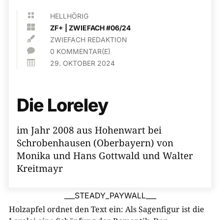

HELLHÖRIG

ZF+
|
ZWIEFACH #06/24

ZWIEFACH REDAKTION

0 KOMMENTAR(E)

29. OKTOBER 2024
Die Loreley
im Jahr 2008 aus Hohenwart bei
Schrobenhausen (Oberbayern) von
Monika und Hans Gottwald und Walter
Kreitmayr
___STEADY_PAYWALL___
Holzapfel ordnet den Text ein: Als Sagenfigur ist die