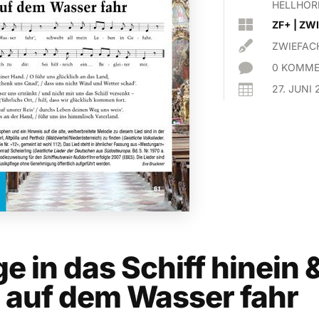
HELLHÖR

ZF+
|
ZWI

ZWIEFAC

0 KOMME

27. JUNI 
ge in das Schiff hinein 
h auf dem Wasser fahr