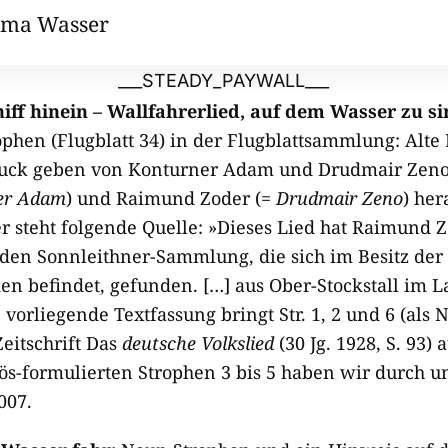
ema Wasser
___STEADY_PAYWALL___
chiff hinein – Wallfahrerlied, auf dem Wasser zu si
rophen (Flugblatt 34) in der Flugblattsammlung: Alte 
ruck geben von Konturner Adam und Drudmair Zeno
er Ada
m
) und Raimund Zoder (=
Drudmair Zen
o
) he
Hier steht folgende Quelle: »Dieses Lied hat Raimund
en Sonnleithner-Sammlung, die sich im Besitz der 
n befindet, gefunden. […] aus Ober-Stockstall im L
vorliegende Textfassung bringt Str. 1, 2 und 6 (als N
Zeitschrift Das
deu
t
sche Volkslied
(30 Jg. 1928, S. 93)
iös-formulierten Strophen 3 bis 5 haben wir durch u
007.