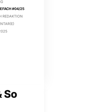
IG
EFACH #04/25
H REDAKTION
NTAR(E)
2025
& So