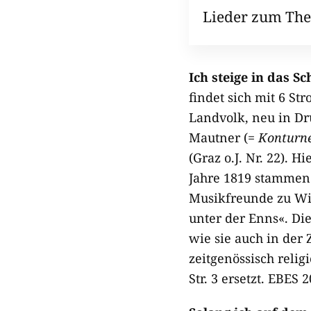
Lieder zum Th
Ich steige in das S
findet sich mit 6 St
Landvolk, neu in D
Mautner (=
Konturn
(Graz o.J. Nr. 22). 
Jahre 1819 stammend
Musikfreunde zu Wie
unter der Enns«. Die 
wie sie auch in der 
zeitgenössisch relig
Str. 3 ersetzt. EBES 2