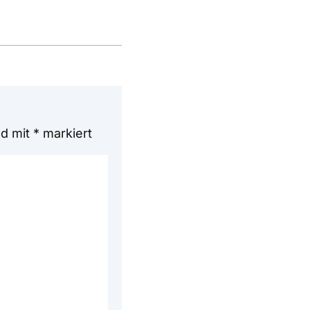
nd mit
*
markiert