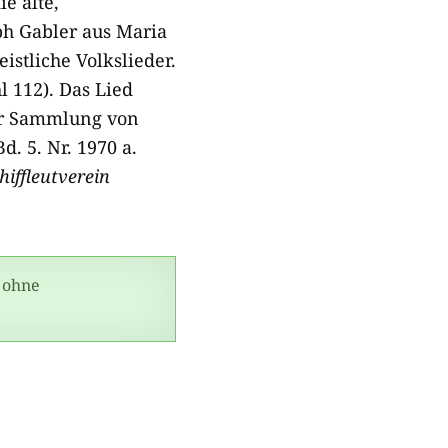
e alte,
ph Gabler aus Maria
istliche Volkslieder.
l 112). Das Lied
der Sammlung von
. 5. Nr. 1970 a.
hiffleutverein
 ohne