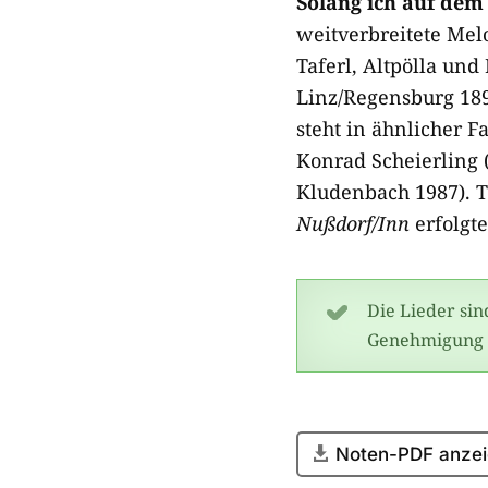
Solang ich auf dem
weitverbreitete Mel
Taferl, Altpölla und
Linz/Regensburg 1890
steht in ähnlicher 
Konrad Scheierling (
Kludenbach 1987). 
Nußdorf/Inn
erfolgt
Die Lieder si
Genehmigung ö
Noten-PDF anzei