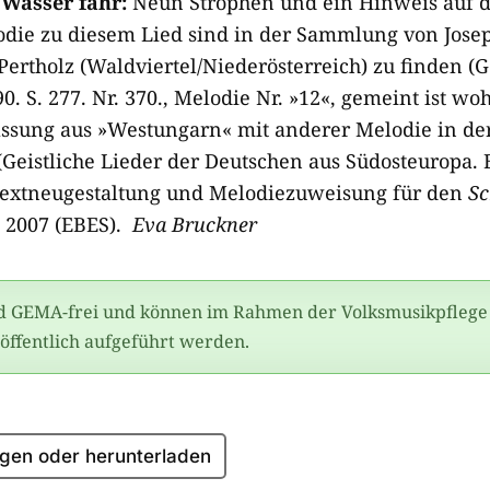
 Wasser fahr:
Neun Strophen und ein Hinweis auf di
odie zu diesem Lied sind in der Sammlung von Jose
 Pertholz (Waldviertel/Niederösterreich) zu finden (Ge
. S. 277. Nr. 370., Melodie Nr. »12«, gemeint ist woh
Fassung aus »Westungarn« mit anderer Melodie in 
Geistliche Lieder der Deutschen aus Südosteuropa. Bd
Textneugestaltung und Melodiezuweisung für den
Sc
e 2007 (EBES).
Eva Bruckner
nd GEMA-frei und können im Rahmen der Volksmusikpflege
ffentlich aufgeführt werden.
gen oder herunterladen