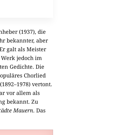
nheber (1937), die
hr bekannter, aber
r galt als Meister
n Werk jedoch im
ten Gedichte. Die
opuläres Chorlied
1892–1978) vertont.
ar vor allem als
ng bekannt. Zu
tädte Mauern
. Das