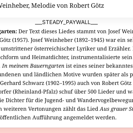
Weinheber, Melodie von Robert Götz
___STEADY_PAYWALL___
arten:
Der Text dieses Liedes stammt von Josef Wei
Götz (1957). Josef Weinheber (1892–1945) war ein se
umstrittener österreichischer Lyriker und Erzähler. E
achform und Heimatdichter, instrumentalisierte sei
.
In meinem Bauerngarten
ist eines seiner bekanntes
bundenen und ländlichen Motive wurden später als p
erhard Schwarz (1902–1995) auch von Robert Götz (
rfer (Rheinland-Pfalz) schuf über 500 Lieder und w
e Dichter für die Jugend- und Wandervogelbewegu
n weiteren Vertonungen zählt das Lied
Aus grauer S
 öffentlichen Aufführung angemeldet werden.