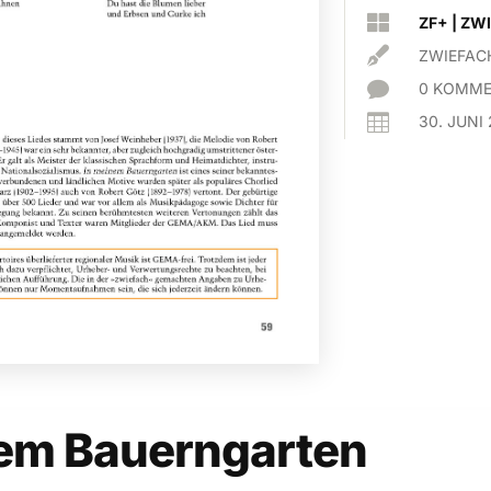

ZF+
|
ZWI

ZWIEFAC

0 KOMME

30. JUNI
nem Bauerngarten