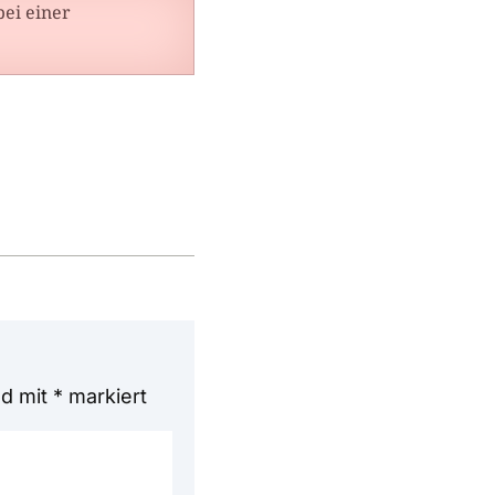
ei einer
nd mit
*
markiert