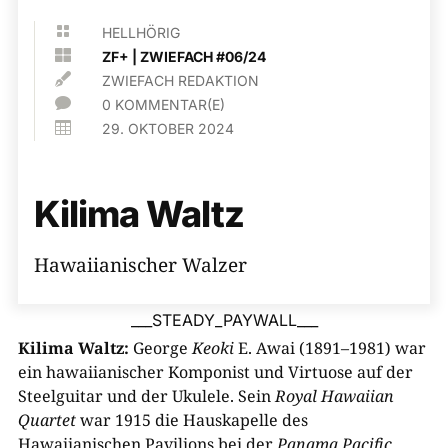

HELLHÖRIG

ZF+
|
ZWIEFACH #06/24

ZWIEFACH REDAKTION

0 KOMMENTAR(E)

29. OKTOBER 2024
Kilima Waltz
Hawaiianischer Walzer
___STEADY_PAYWALL___
Kilima Waltz:
George
Keoki
E. Awai (1891–1981) war
ein hawaiianischer Komponist und Virtuose auf der
Steelguitar und der Ukulele. Sein
Royal Hawaiian
Quartet
war 1915 die Hauskapelle des
Hawaiianischen Pavilions bei der
Panama Pacific