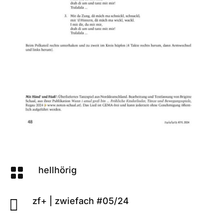

hellhörig

zf+
|
zwiefach #05/24