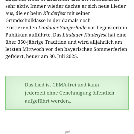
sehr aktiv. Immer wieder dachte er sich neue Lieder
aus, die er beim
Kind
e
rfest
mit seiner
Grundschulklasse in der damals noch
existierenden
Lindau
e
r Sän
g
e
rhalle
vor begeistertem
Publikum aufführte. Das
Lindau
e
r Kind
e
rfest
hat eine
über 350-jährige Tradition und wird alljährlich am
letzten Mittwoch vor den bayerischen Sommerferien
gefeiert, heuer am 30. Juli 2025.
Das Lied ist GEMA-frei und kann
jederzeit ohne Genehmigung öffentlich
aufgeführt werden..