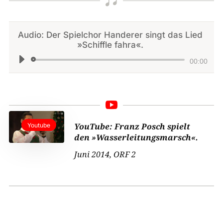

Audio: Der Spielchor Handerer singt das Lied
»Schiffle fahra«.
Audio-
00:00
Player

YouTube: Franz Posch spielt
Youtube
den »Wasserleitungsmarsch«.
Juni 2014, ORF 2