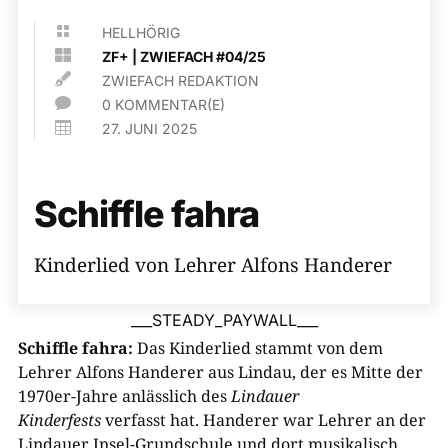

HELLHÖRIG

ZF+
|
ZWIEFACH #04/25

ZWIEFACH REDAKTION

0 KOMMENTAR(E)

27. JUNI 2025
Schiffle fahra
Kinderlied von Lehrer Alfons Handerer
___STEADY_PAYWALL___
Schiffle fahra:
Das Kinderlied stammt von dem
Lehrer Alfons Handerer aus Lindau, der es Mitte der
1970er-Jahre anlässlich des
Lindau
e
r
Kind
e
rfests
verfasst hat. Handerer war Lehrer an der
Lindauer Insel-Grundschule und dort musikalisch