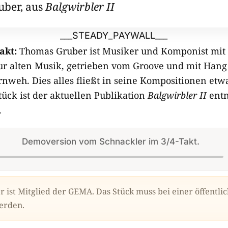
uber, aus
Balgwirbler II
___STEADY_PAYWALL___
akt:
Thomas Gruber ist Musiker und Komponist mit 
ur alten Musik, getrieben vom Groove und mit Han
nweh. Dies alles fließt in seine Kompositionen etw
tück ist der aktuellen Publikation
Balgwirbler
II
ent
.
Demoversion vom Schnackler im 3/4-Takt.
Audio-
Player
 ist Mitglied der GEMA. Das Stück muss bei einer öffentl
erden.