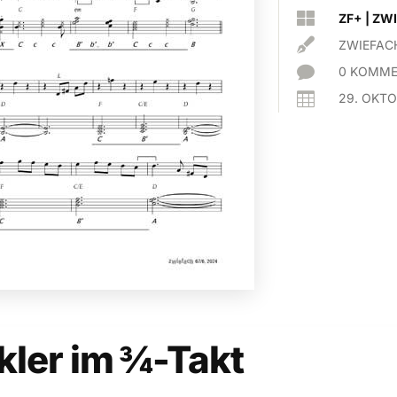

ZF+
|
ZWI

ZWIEFAC

0 KOMME

29. OKTO
ler im ¾-Takt