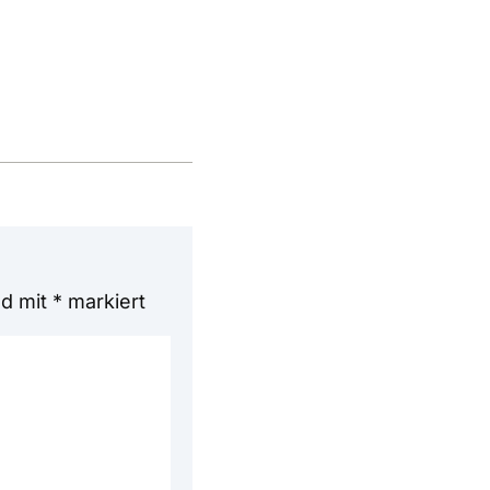
Lautstärke
zu
regeln.
nd mit
*
markiert