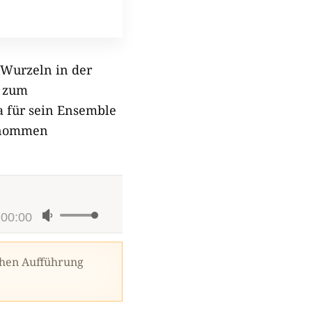
Wurzeln in der
g zum
a für sein Ensemble
nommen
00:00
Pfeiltasten
Hoch/Runter
benutzen,
ichen Aufführung
um
die