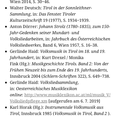
Wien 2014, S. 30−46.
Walter Deutsch:
Tirol in der Sonnleithner-
Sammlung
, in:
Das Fenster. Tiroler
Kulturzeitschrift
19 (1977), S. 1934−1939.
Anton Dörrer:
Johann Strolz
(
1
780
–
183
5
), zum
150
-
Jahr-Gedenken seiner Mundart- und
Volksliedarbeiten
, in:
Jahrbuch des Österreichischen
Volksliedwerkes
, Band 6, Wien 1957, S. 16–38.
Gerlinde Haid:
Volksmusik in Tirol im
1
8
. und
1
9
.
Jahrhundert
, in: Kurt Drexel / Monika
Fink (Hg.):
Musikgeschichte Tirols. Band 2: Von der
Frühen Neuzeit bis zum Ende des
1
9
. Jahrhunderts
,
Innsbruck 2004 (
Schlern-Schriften
322), S. 649−738.
Gerlinde Haid:
Volksliedsammlung
,
in:
Oesterreichisches Musiklexikon
online
:
http://www.musiklexikon­.ac.at/ml/musik_V/
Volksliedpflege.xm
[aufgerufen am 6. 7. 2019]
Karl Horak (Hg.):
Instrumentale Volksmusik aus
Tirol
, Innsbruck 1985 (
Volksmusik in Tirol, Band 2
).