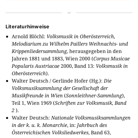
3
Literaturhinweise
Arnold Blöchl:
Volksmusik in Oberösterreich,
Melodiarium zu Wilhelm Paillers Weihnachts- und
Krippenliedersammlung,
herausgegeben in den
Jahren 1881 und 1883, Wien 2000 (
Corpus Musicae
Popularis Austriacae
2000, Band 13:
Volksmusik in
Oberösterreic
h
).
Walter Deutsch / Gerlinde Hofer (Hg.):
Die
Volksmusiksammlung der Gesellschaft der
Musikfreunde in Wien
(
Sonnleithner-Sammlun
g
),
Teil 1, Wien 1969 (
Schriften zur Volksmusik, Band
2
).
Walter Deutsch:
Nationale Volksmusiksammlungen
in der k. u. k. Monarchie
, in:
Jahrbuch des
Österreichischen Volksliedwerkes
, Band 63,