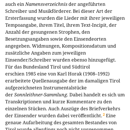
auch ein
Namensverzeichnis
der angeführten
Schreiber und Musikförderer. Bei dieser Art der
Ersterfassung wurden die Lieder mit ihrer jeweiligen
Tempoangabe, ihrem Titel, ihrem Text-Incipit, der
Anzahl der gesungenen Strophen, den
Besetzungsangaben sowie den Einsendeorten
angegeben. Widmungen, Kompositionsdatum und
zusätzliche Angaben zum jeweiligen
Einsender/Schreiber wurden ebenso hinzugefügt.
Für das Bundesland Tirol und Südtirol
erschien
1
985
eine von Karl Horak
(
1
90
8
–
1
992
)
erarbeitete Quellenausgabe der im damaligen Tirol
aufgezeichneten Instrumentalstücke
der
Sonnleithner-Sammlung
. Dabei handelt es sich um
Transkriptionen und kurze Kommentare zu den
einzelnen Stücken. Auch Auszüge des Briefverkehrs
der Einsender wurden dabei veröffentlicht.
Eine
2
genaue Aufarbeitung des gesamten Bestandes von
Tirol wurde allerdings noch nicht vorgenommen.