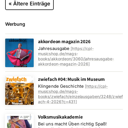
« Ältere Einträge
Werbung
akkordeon magazin 2026
Jahresausgabe
[
https://cpl-
musicshop.de/mags-
books/akkordeon/3060/jahresausgabe-
akkordeon-magazin-2026
]
zwiefach #04: Musik im Museum
Klingende Geschichte
[
https://cpl-
musicshop.de/mags-
books/zwiefach/einzelausgaben/3248/zwief
ach-4-2026?c=431
]
Volksmusikakademie
Bei uns macht Üben richtig Spaß!