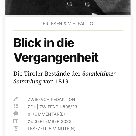
ERLESEN & VIELFÄLTIG
Blick in die
Vergangenheit
Die Tiroler Bestände der
Sonnleithner-
Sammlung
von 1819

ZWIEFACH REDAKTION

ZF+
|
ZWIEFACH #05/23

0 KOMMENTAR(E)

27. SEPTEMBER 2023
LESEZEIT:
5
MINUTE(N)
