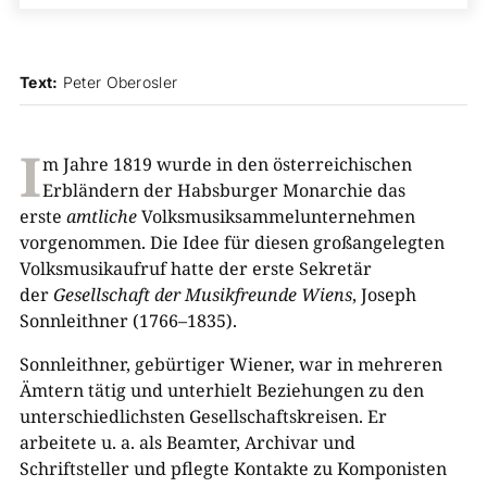
Text:
Peter Oberosler
I
m Jahre
1
8
1
9
wurde in den österreichischen
Erbländern der Habsburger Monarchie das
erste
amtliche
Volksmusiksammelunternehmen
vorgenommen. Die Idee für diesen großangelegten
Volksmusikaufruf hatte der erste Sekretär
der
Gesellschaft der Musikfreunde Wiens
, Joseph
Sonnleithner
(
17
6
6
–
1
8
35
).
Sonnleithner, gebürtiger Wiener, war in mehreren
Ämtern tätig und unterhielt Beziehungen zu den
unterschiedlichsten Gesellschaftskreisen. Er
arbeitete u. a. als Beamter, Archivar und
Schriftsteller und pflegte Kontakte zu Komponisten