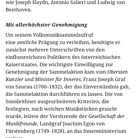
wie Joseph Haydn, Antonio Salieri und Ludwig van
Beethoven.
Mit allerhöchster Genehmigung
Um seinem Volksmusiksammelaufruf
eine
amtliche
Prägung zu verleihen, benötigte er
zunächst mehrere Unterschriften von den
einflussreichsten Politikern des österreichischen
Kaiserstaates. Die wichtigste Einwilligung zur
Genehmigung der Sammelaktion kam vom
Obersten
Kanzler und Minister für Inneres
, Franz Joseph Graf
von Saurau
(
17
6
0
–
1
8
32
), der das Einverständnis gab,
die Sammelaktion durchführen zu lassen. Die von
Sonnleithner ausgearbeiteten Kriterien, die
festlegten, nach welchen Musikstücken gesucht
wurde, leitete der Vorsitzende der
Gesellschaft der
Musikfreunde
, Landgraf Joachim Egon von
Fürstenberg
(
17
4
9
–
1
828
), an das Innenministerium