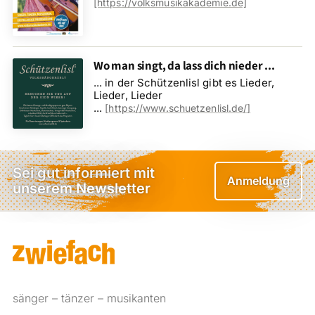
[https://volksmusikakademie.de]
Wo man singt, da lass dich nieder ...
... in der Schützenlisl gibt es Lieder,
Lieder, Lieder
...
[
https://www.schuetzenlisl.de/
]
Sei gut informiert mit
Anmeldung
unserem Newsletter
sänger – tänzer – musikanten