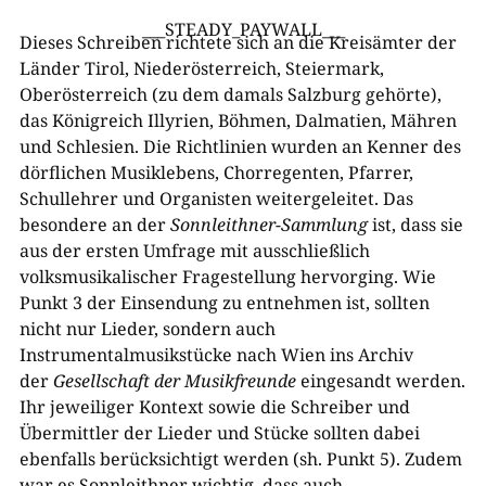
___STEADY_PAYWALL___
Dieses Schreiben richtete sich an die Kreisämter der
Länder Tirol, Niederösterreich, Steiermark,
Oberösterreich (zu dem damals Salzburg gehörte),
das Königreich Illyrien, Böhmen, Dalmatien, Mähren
und Schlesien. Die Richtlinien wurden an Kenner des
dörflichen Musiklebens, Chorregenten, Pfarrer,
Schullehrer und Organisten weitergeleitet. Das
besondere an der
Sonnleithner-Sammlung
ist, dass sie
aus der ersten Umfrage mit ausschließlich
volksmusikalischer Fragestellung hervorging. Wie
Punkt 3 der Einsendung zu entnehmen ist, sollten
nicht nur Lieder, sondern auch
Instrumentalmusikstücke nach Wien ins Archiv
der
Gesellschaft der Musikfreunde
eingesandt werden.
Ihr jeweiliger Kontext sowie die Schreiber und
Übermittler der Lieder und Stücke sollten dabei
ebenfalls berücksichtigt werden (sh. Punkt 5). Zudem
war es Sonnleithner wichtig, dass auch