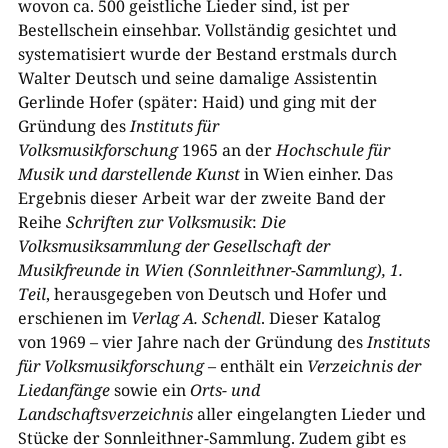
wovon ca.
500
geistliche Lieder sind, ist per
Bestellschein einsehbar. Vollständig gesichtet und
systematisiert wurde der Bestand erstmals durch
Walter Deutsch und seine damalige Assistentin
Gerlinde Hofer
(
später: Haid) und ging mit der
Gründung des
Instituts für
Volksmusikforschung
1
965
an der
Hochschule für
Musik und darstellende Kunst
in Wien einher. Das
Ergebnis dieser Arbeit war der zweite Band der
Reihe
Schriften zur Volksmusik
:
Die
Volksmusiksammlung der Gesellschaft der
Musikfreunde in Wien
(
Sonnleithner-Sammlung), 1.
Teil
, herausgegeben von Deutsch und Hofer und
erschienen im
Verlag A. Schendl
. Dieser Katalog
von
1
969
– vier Jahre nach der Gründung des
Instituts
für Volksmusikforschung
– enthält ein
Verzeichnis der
Liedanfänge
sowie ein
Orts- und
Landschaftsverzeichnis
aller eingelangten Lieder und
Stücke der Sonnleithner-Sammlung. Zudem gibt es