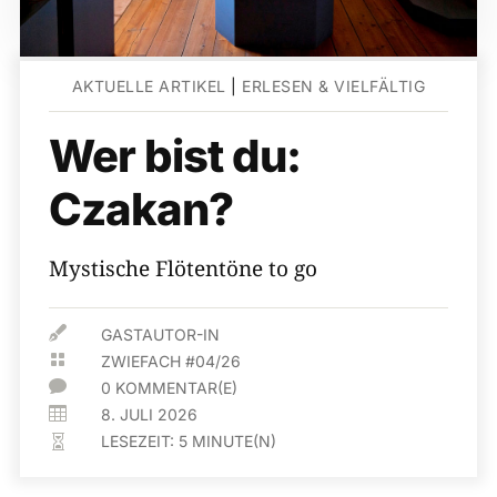
AKTUELLE ARTIKEL
|
ERLESEN & VIELFÄLTIG
Wer bist du:
Czakan?
Mystische Flötentöne to go

GASTAUTOR-IN

ZWIEFACH #04/26

0 KOMMENTAR(E)

8. JULI 2026
LESEZEIT:
5
MINUTE(N)
