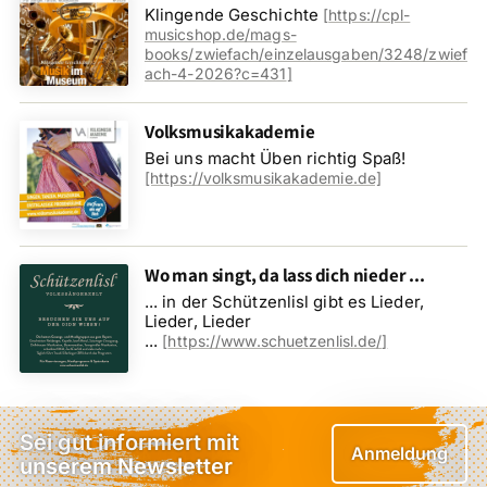
Klingende Geschichte
[
https://cpl-
musicshop.de/mags-
books/zwiefach/einzelausgaben/3248/zwief
ach-4-2026?c=431
]
Volksmusikakademie
Bei uns macht Üben richtig Spaß!
[https://volksmusikakademie.de]
Wo man singt, da lass dich nieder ...
... in der Schützenlisl gibt es Lieder,
Lieder, Lieder
...
[
https://www.schuetzenlisl.de/
]
Sei gut informiert mit
Anmeldung
unserem Newsletter