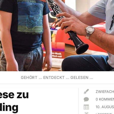
GEHÖRT … ENTDECKT … GELESEN ...
ese zu

ZWIEFACH

0 KOMMEN
ding

10. AUGU