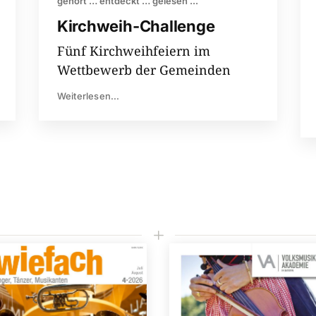
gehört … entdeckt … gelesen ...
Kirchweih-​Challenge
Fünf Kirchweihfeiern im
Wettbewerb der Gemeinden
Weiterlesen...
L