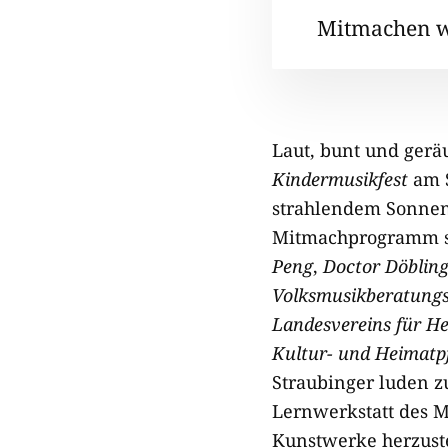
Mitmachen wa
Laut, bunt und gerä
Kindermusikfest
am S
strahlendem Sonnens
Mitmachprogramm 
Peng
,
Doctor Döbling
Volksmusikberatungs
Landesvereins für He
Kultur- und Heimatpf
Straubinger luden z
Lernwerkstatt des M
Kunstwerke herzus