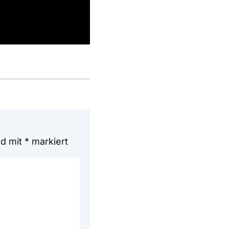
nd mit
*
markiert