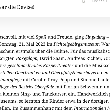

LESEZEIT:
r die Devise!
uschvoll, mit viel Spaß und Freude, ging
Singading –
onntag, 21. Mai 2023 im
Fichtelgebirgsmuseum Wun
chein erstmals über die Bühne. Für das musikalis
sorgten
Boxgalopp
, David Saam, Andreas Richter,
Tir
ers geschmackvolles Kasperltheater
und die Musiksc
stellen Oberfranken und Oberpfalz/Niederbayern
des
imatpflege
mit Carolin Pruy-Popp und Simone Laute
lege des Bezirks Oberpfalz
mit Florian Schwemin un
u kleinen Sing- und Tanzkursen ein. Handwerklich g
useums, so lernten die Kinder etwa in der dortigen
tellen. Im Zusammenhang mit dem
Internationalen