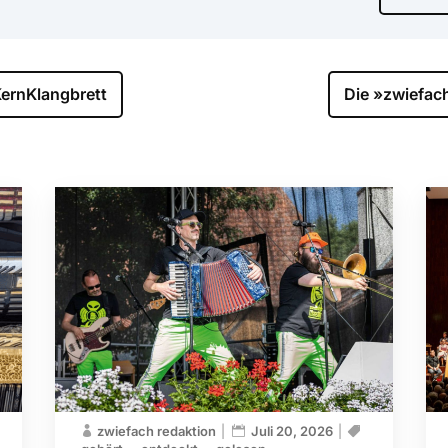
ernKlangbrett
Die »zwiefach
zwiefach redaktion
Juli 20, 2026