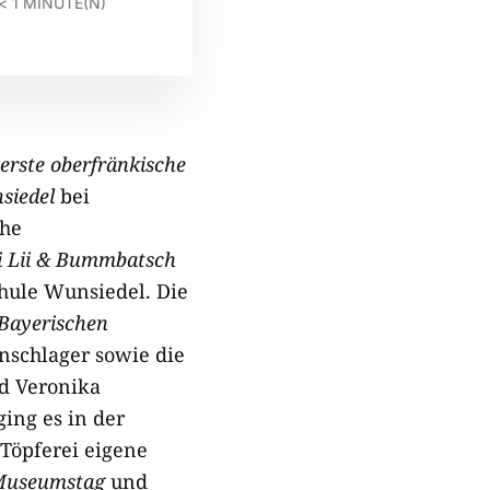
< 1
MINUTE(N)
 erste oberfränkische
siedel
bei
che
i Lii & Bummbatsch
hule Wunsiedel. Die
Bayerischen
nschlager sowie die
d Veronika
ing es in der
 Töpferei eigene
 Museumstag
und