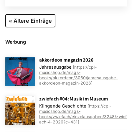
« Ältere Einträge
Werbung
akkordeon magazin 2026
Jahresausgabe
[
https://cpl-
musicshop.de/mags-
books/akkordeon/3060/jahresausgabe-
akkordeon-magazin-2026
]
zwiefach #04: Musik im Museum
Klingende Geschichte
[
https://cpl-
musicshop.de/mags-
books/zwiefach/einzelausgaben/3248/zwief
ach-4-2026?c=431
]