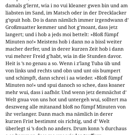
damals g’lernt, wia i no vui kleaner gwen bin und am
liabsten im Sand, im Matsch oder in der Drecklacker
g’spuit hob. Do is dann nämlich immer irgendwann d’
Großmuatter kemmer und hot g’moant, dass jetz
langert; und i hob a jeds moi bettelt: »Bloß fümpf
Minuten no!« Meistens hob i dann no a bissl weiter
macher derfer, und in derer kurzen Zeit hob i dann
vui mehrer Freid g’habt, wia in die Stunden davor.
Heit is ’s no genau a so. Wenn i z’lang Tuba üb und
von links und rechts und obn und unt ois bumpert
und schimpft, dann schrei i aa wieder. »Bloß fümpf
Minuten no!« und spui danoch so schee, dass koaner
mehr wui, dass i aafhör. Und wenn jetz demnächst d’
Welt gnua von uns hot und untergeh wui, solltert ma
deszweng alle mitanand bloß no fümpf Minuten von
ihr verlanger. Dann mach ma nämlich in derer
kurzen Frist bestimmt ois richtig, und d’ Welt
überlegt si ’s doch no anders. Drum konn ’s durchaus