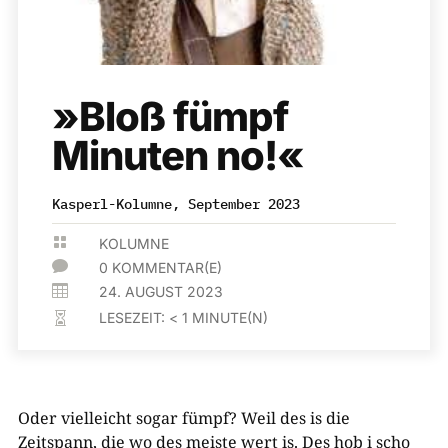
»Bloß fümpf
Minuten no!«
Kasperl-Kolumne, September 2023

KOLUMNE

0 KOMMENTAR(E)

24. AUGUST 2023
LESEZEIT:
< 1
MINUTE(N)

​Oder vielleicht sogar fümpf? Weil des is die
Zeitspann, die wo des meiste wert is. Des hob i scho