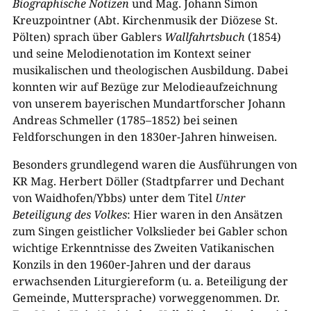
Biographische Notizen
und Mag. Johann Simon
Kreuzpointner (Abt. Kirchenmusik der Diözese St.
Pölten) sprach über Gablers
Wallfahrtsbuch
(1854)
und seine Melodienotation im Kontext seiner
musikalischen und theologischen Ausbildung. Dabei
konnten wir auf Bezüge zur Melodieaufzeichnung
von unserem bayerischen Mundartforscher Johann
Andreas Schmeller (1785–1852) bei seinen
Feldforschungen in den 1830er-Jahren hinweisen.
Besonders grundlegend waren die Ausführungen von
KR Mag. Herbert Döller (Stadtpfarrer und Dechant
von Waidhofen/Ybbs) unter dem Titel
Unter
Beteiligung des Volkes
: Hier waren in den Ansätzen
zum Singen geistlicher Volkslieder bei Gabler schon
wichtige Erkenntnisse des Zweiten Vatikanischen
Konzils in den 1960er-Jahren und der daraus
erwachsenden Liturgiereform (u. a. Beteiligung der
Gemeinde, Muttersprache) vorweggenommen. Dr.