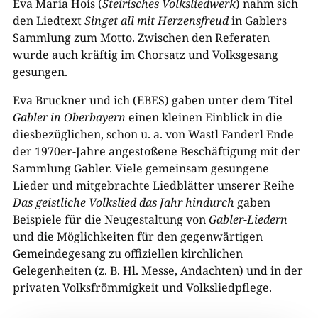
Eva Maria Hois (
Steirisches Volksliedwerk
) nahm sich
den Liedtext
Singet all mit Herzensfreud
in Gablers
Sammlung zum Motto. Zwischen den Referaten
wurde auch kräftig im Chorsatz und Volksgesang
gesungen.
Eva Bruckner und ich (EBES) gaben unter dem Titel
Gabler in Oberbayern
einen kleinen Einblick in die
diesbezüglichen, schon u. a. von Wastl Fanderl Ende
der 1970er-Jahre angestoßene Beschäftigung mit der
Sammlung Gabler. Viele gemeinsam gesungene
Lieder und mitgebrachte Liedblätter unserer Reihe
Das geistliche Volkslied das Jahr hindurch
gaben
Beispiele für die Neugestaltung von
Gabler-Liedern
und die Möglichkeiten für den gegenwärtigen
Gemeindegesang zu offiziellen kirchlichen
Gelegenheiten (z. B. Hl. Messe, Andachten) und in der
privaten Volksfrömmigkeit und Volksliedpflege.