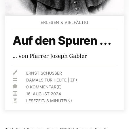
ERLESEN & VIELFÄLTIG
Auf den Spuren …
... von Pfarrer Joseph Gabler

ERNST SCHUSSER

DAMALS FÜR HEUTE
|
ZF+

0 KOMMENTAR(E)

16. AUGUST 2024
LESEZEIT:
8
MINUTE(N)
