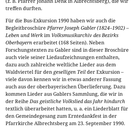
(z. B. Pfarrer Johann Denk in Albrechtsberg), die wir
treffen durften.
Für die Bus-Exkursion 1990 haben wir auch die
Begleitbroschüre
Pfarrer Joseph Gabler (1824–1902) –
Leben und Werk
im
Volksmusikarchiv des Bezirks
Oberbayern
erarbeitet (168 Seiten). Neben
Forschungstexten zu Gabler sind in dieser Broschüre
auch viele seiner Liedaufzeichnungen enthalten,
dazu auch zahlreiche weltliche Lieder aus dem
Waldviertel für den
geselligen Teil
der Exkursion –
viele davon kennen wir in etwas anderer Fassung
auch aus der oberbayerischen Überlieferung. Dazu
kommen Lieder aus Gablers Sammlung, die wir in
der Reihe
Das geistliche Volkslied das Jahr hindurch
textlich überarbeitet hatten, u. a. ein Liederblatt für
den Gemeindegesang zum Erntedankfest in der
Pfarrkirche Albrechtsberg am 23. September 1990.