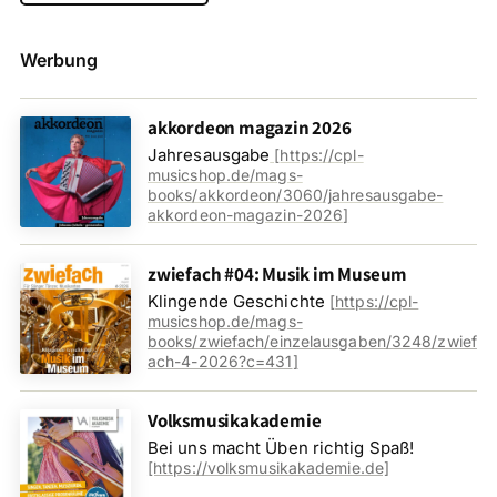
Werbung
akkordeon magazin 2026
Jahresausgabe
[
https://cpl-
musicshop.de/mags-
books/akkordeon/3060/jahresausgabe-
akkordeon-magazin-2026
]
zwiefach #04: Musik im Museum
Klingende Geschichte
[
https://cpl-
musicshop.de/mags-
books/zwiefach/einzelausgaben/3248/zwief
ach-4-2026?c=431
]
Volksmusikakademie
Bei uns macht Üben richtig Spaß!
[https://volksmusikakademie.de]