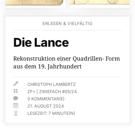
ERLESEN & VIELFÄLTIG
Die Lance
Rekonstruktion einer Quadrillen- Form
aus dem 19. Jahrhundert

CHRISTOPH LAMBERTZ

ZF+
|
ZWIEFACH #05/24

0 KOMMENTAR(E)

21. AUGUST 2024
LESEZEIT:
7
MINUTE(N)
