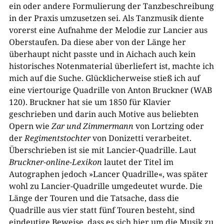
ein oder andere Formulierung der Tanzbeschreibung
in der Praxis umzusetzen sei. Als Tanzmusik diente
vorerst eine Aufnahme der Melodie zur Lancier aus
Oberstaufen. Da diese aber von der Länge her
überhaupt nicht passte und in Aichach auch kein
historisches Notenmaterial überliefert ist, machte ich
mich auf die Suche. Glücklicherweise stieß ich auf
eine viertourige Quadrille von Anton Bruckner (WAB
120). Bruckner hat sie um 1850 für Klavier
geschrieben und darin auch Motive aus beliebten
Opern wie
Zar und Zimmermann
von Lortzing oder
der
Regimentstochter
von Donizetti verarbeitet.
Überschrieben ist sie mit Lancier-Quadrille. Laut
Bruckner-online-Lexikon
lautet der Titel im
Autographen jedoch »Lancer Quadrille«, was später
wohl zu Lancier-Quadrille umgedeutet wurde. Die
Länge der Touren und die Tatsache, dass die
Quadrille aus vier statt fünf Touren besteht, sind
eindeutige Beweise, dass es sich hier um die Musik zu