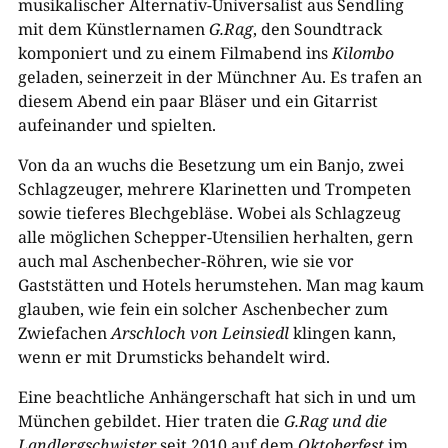
musikalischer Alternativ-Universalist aus Sendling
mit dem Künstlernamen
G.Rag
, den Soundtrack
komponiert und zu einem Filmabend ins
Kilombo
geladen, seinerzeit in der Münchner Au. Es trafen an
diesem Abend ein paar Bläser und ein Gitarrist
aufeinander und spielten.
Von da an wuchs die Besetzung um ein Banjo, zwei
Schlagzeuger, mehrere Klarinetten und Trompeten
sowie tieferes Blechgebläse. Wobei als Schlagzeug
alle möglichen Schepper-Utensilien herhalten, gern
auch mal Aschenbecher-Röhren, wie sie vor
Gaststätten und Hotels herumstehen. Man mag kaum
glauben, wie fein ein solcher Aschenbecher zum
Zwiefachen
Arschloch von Leinsiedl
klingen kann,
wenn er mit Drumsticks behandelt wird.
Eine beachtliche Anhängerschaft hat sich in und um
München gebildet. Hier traten die
G.Rag und die
Landlergschwister
seit 2010 auf dem
Oktoberfest
im