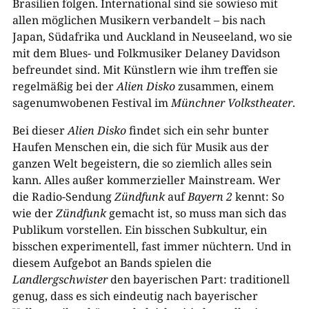
Brasilien folgen. International sind sie sowieso mit
allen möglichen Musikern verbandelt – bis nach
Japan, Südafrika und Auckland in Neuseeland, wo sie
mit dem Blues- und Folkmusiker Delaney Davidson
befreundet sind. Mit Künstlern wie ihm treffen sie
regelmäßig bei der
Alien Disko
zusammen, einem
sagenumwobenen Festival im
Münchner Volkstheater
.
Bei dieser
Alien Disko
findet sich ein sehr bunter
Haufen Menschen ein, die sich für Musik aus der
ganzen Welt begeistern, die so ziemlich alles sein
kann. Alles außer kommerzieller Mainstream. Wer
die Radio-Sendung
Zündfunk
auf
Bayern 2
kennt: So
wie der
Zündfunk
gemacht ist, so muss man sich das
Publikum vorstellen. Ein bisschen Subkultur, ein
bisschen experimentell, fast immer nüchtern. Und in
diesem Aufgebot an Bands spielen die
Landlergschwister
den bayerischen Part: traditionell
genug, dass es sich eindeutig nach bayerischer