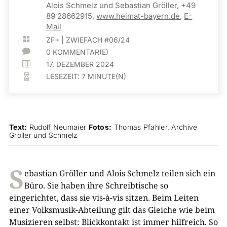
Alois Schmelz und Sebastian Gröller, +49
89 28662915,
www.heimat-bayern.de
,
E-
Mail

ZF+
|
ZWIEFACH #06/24

0 KOMMENTAR(E)

17. DEZEMBER 2024
LESEZEIT:
7
MINUTE(N)

Text:
Rudolf Neumaier
Fotos:
Thomas Pfahler, Archive
Gröller und Schmelz
S
ebastian Gröller und Alois Schmelz teilen sich ein
Büro. Sie haben ihre Schreibtische so
eingerichtet, dass sie vis-à-vis sitzen. Beim Leiten
einer Volksmusik-Abteilung gilt das Gleiche wie beim
Musizieren selbst: Blickkontakt ist immer hilfreich. So