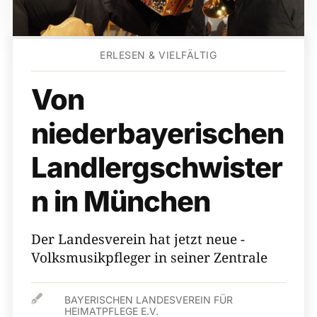
ERLESEN & VIELFÄLTIG
Von
niederbayerischen
Landlergschwister
n in München
Der Landesverein hat jetzt neue ­
Volksmusikpfleger in seiner Zentrale

BAYERISCHEN ­LANDESVEREIN FÜR
HEIMATPFLEGE E.V.