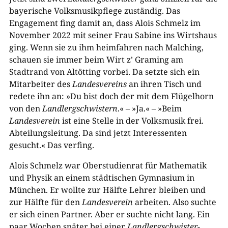
bayerische Volksmusikpflege zuständig. Das
Engagement fing damit an, dass Alois Schmelz im
November 2022 mit seiner Frau Sabine ins Wirtshaus
ging. Wenn sie zu ihm heimfahren nach Malching,
schauen sie immer beim Wirt z’ Graming am
Stadtrand von Altötting vorbei. Da setzte sich ein
Mitarbeiter des
Landesvereins
an ihren Tisch und
redete ihn an: »Du bist doch der mit dem Flügelhorn
von den
Landlergschwistern
.« – »Ja.« – »Beim
Landesverein
ist eine Stelle in der Volksmusik frei.
Abteilungsleitung. Da sind jetzt Interessenten
gesucht.« Das verfing.
Alois Schmelz war Oberstudienrat für Mathematik
und Physik an einem städtischen Gymnasium in
München. Er wollte zur Hälfte Lehrer bleiben und
zur Hälfte für den
Landesverein
arbeiten. Also suchte
er sich einen Partner. Aber er suchte nicht lang. Ein
paar Wochen später bei einer
Landlergschwister
-