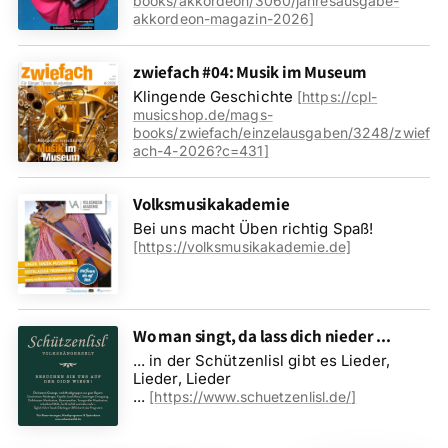
books/akkordeon/3060/jahresausgabe-
akkordeon-magazin-2026
]
zwiefach #04: Musik im Museum
Klingende Geschichte
[
https://cpl-
musicshop.de/mags-
books/zwiefach/einzelausgaben/3248/zwief
ach-4-2026?c=431
]
Volksmusikakademie
Bei uns macht Üben richtig Spaß!
[https://volksmusikakademie.de]
Wo man singt, da lass dich nieder ...
... in der Schützenlisl gibt es Lieder,
Lieder, Lieder
...
[
https://www.schuetzenlisl.de/
]