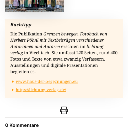
Buch
t
ipp
Die Publikation
Grenzen bewe
g
en. Fotobuch von
Herbert Pöhnl mit Textbeiträ
g
en verschiedener
Autorinnen und Autoren
erschien im
lichtung
verlag
in Viechtach. Sie umfasst 220 Seiten, rund 400
Fotos und Texte von etwa zwanzig Verfassern.
Ausstellungen und digitale Präsentationen
begleiten es.
www.haus-der-begegnungen.eu
https://lichtung-verlag.de/

0 Kommentare