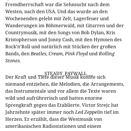
Fremdherrschaft war die Sehnsucht nach dem
Westen, nach den USA. Und das wurde an den
Wochenenden gelebt mit Zelt, Lagerfeuer und
Wanderungen im Böhmerwald, mit Gitarren und der
Countrymusik, mit den Songs von Bob Dylan, Kris
Kristopherson und Jonny Cash, mit den Hymnen des
Rock’n’Roll und natürlich mit Stücken der großen
Bands, den
Beatles
,
Cream
,
Pink Floyd
und
Rolling
Stones
.
___STEADY_PAYWALL___
Der Kraft und Tiefe dieser Musik konnte sich
niemand entziehen, die Melodien, die Arrangements,
das Instrumentale und vor allem die Texte waren
wild und aufrührerisch und hatten enorme
Sprengkraft gegen das Etablierte. Victor Strejc hat
Jahrzehnte später immer noch
Led Zeppelin
tief im
Herzen. Er erzählt, dass die Westmusik von
amerikanischen Radiostationen und einem