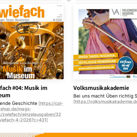
L
fach #04: Musik im
Volksmusikakademie
eum
Bei uns macht Üben richtig 
[https://volksmusikakademie.d
gende Geschichte
[
https://cpl-
cshop.de/mags-
/zwiefach/einzelausgaben/32
wiefach-4-2026?c=431
]