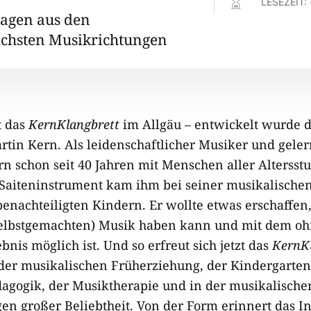

LESEZEIT:
lagen aus den
ichsten Musikrichtungen
t das
KernKlangbrett
im Allgäu – entwickelt wurde 
in Kern. Als leidenschaftlicher Musiker und geler
n schon seit 40 Jahren mit Menschen aller Altersstu
aiteninstrument kam ihm bei seiner musikalischen
enachteiligten Kindern. Er wollte etwas erschaffen
selbstgemachten) Musik haben kann und mit dem oh
bnis möglich ist. Und so erfreut sich jetzt das
KernK
 der musikalischen Früherziehung, der Kindergartena
agogik, der Musiktherapie und in der musikalischen
en großer Beliebtheit. Von der Form erinnert das I