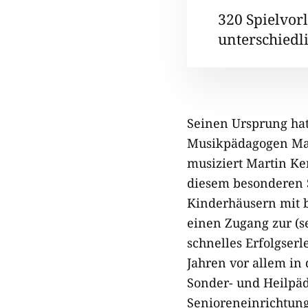
320 Spielvor
unterschiedl
Seinen Ursprung ha
Musikpädagogen Mart
musiziert Martin Ker
diesem besonderen S
Kinderhäusern mit b
einen Zugang zur (
schnelles Erfolgserle
Jahren vor allem in
Sonder- und Heilpäd
Senioreneinrichtung