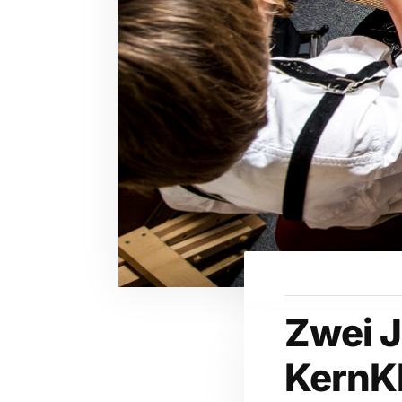
Zwei 
KernK