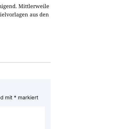
higend. Mittlerweile
pielvorlagen aus den
nd mit
*
markiert