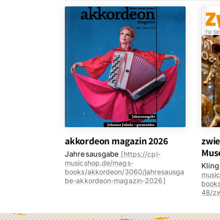
akkordeon magazin 2026
zwie
Mus
Jahresausgabe
[
https://cpl-
musicshop.de/mags-
Klin
books/akkordeon/3060/jahresausga
musi
be-akkordeon-magazin-2026
]
books
48/z