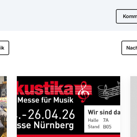
Komme
ik
Nach