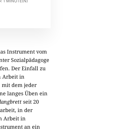
< 1
MINUTE(N)
das Instrument vom
nter Sozialpädagoge
fen. Der Einfall zu
 Arbeit in
, mit dem jeder
ne langes Üben ein
langbrett
seit 20
rbeit, in der
 Arbeit in
nstrument an ein