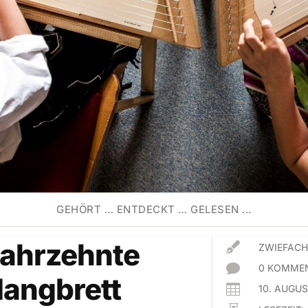
GEHÖRT … ENTDECKT … GELESEN ...
Jahrzehnte

ZWIEFACH

0 KOMMEN
langbrett

10. AUGU