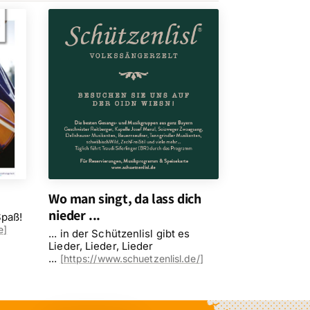
Wo man singt, da lass dich
nieder ...
Spaß!
e]
... in der Schützenlisl gibt es
Lieder, Lieder, Lieder
...
[
https://www.schuetzenlisl.de/
]