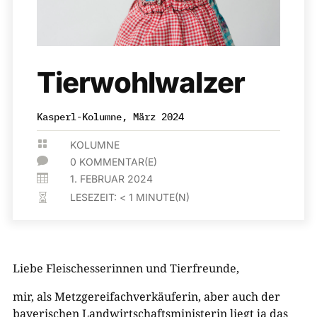
Tierwohlwalzer
Kasperl-Kolumne, März 2024

KOLUMNE

0 KOMMENTAR(E)

1. FEBRUAR 2024
LESEZEIT:
< 1
MINUTE(N)

Liebe Fleischesserinnen und Tierfreunde,
mir, als Metzgereifachverkäuferin, aber auch der
bayerischen Landwirtschaftsministerin liegt ja das