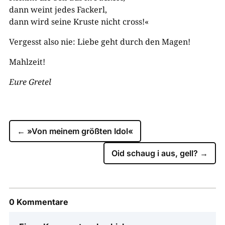
dann weint jedes Fackerl,
dann wird seine Kruste nicht cross!«
Vergesst also nie: Liebe geht durch den Magen!
Mahlzeit!
Eure Gretel
←
»Von meinem größten Idol«
Oid schaug i aus, gell?
→
0 Kommentare