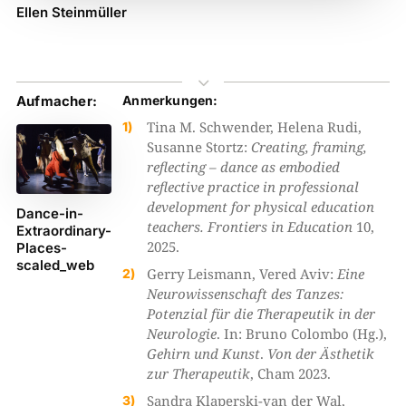
Ellen Steinmüller
3
Aufmacher:
Anmerkungen:
Tina M. Schwender, Helena Rudi,
Susanne Stortz:
Creating, framing,
reflecting – dance as embodied
reflective practice in professional
development for physical education
Dance-in-
teachers. Frontiers in ­Education
10,
Extraordinary-
2025.
Places-
scaled_web
Gerry Leismann, Vered Aviv:
Eine
Neurowissenschaft des Tanzes:
Potenzial für die Therapeutik in der
Neurologie
. In: Bruno Colombo (Hg.),
Gehirn und Kunst
.
Von der Ästhetik
zur Therapeutik
, Cham 2023.
Sandra Klaperski-van der Wal,