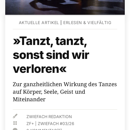
AKTUELLE ARTIKEL
|
ERLESEN & VIELFÄLTIG
»Tanzt, tanzt,
sonst sind wir
verloren«
Zur ganzheitlichen Wirkung des Tanzes
auf Körper, Seele, Geist und
Miteinander

ZWIEFACH REDAKTION

ZF+
|
ZWIEFACH #03/26