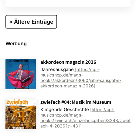
« Ältere Einträge
Werbung
akkordeon magazin 2026
Jahresausgabe
[
https://cpl-
musicshop.de/mags-
books/akkordeon/3060/jahresausgabe-
akkordeon-magazin-2026
]
zwiefach #04: Musik im Museum
Klingende Geschichte
[
https://cpl-
musicshop.de/mags-
books/zwiefach/einzelausgaben/3248/zwief
ach-4-2026?c=431
]