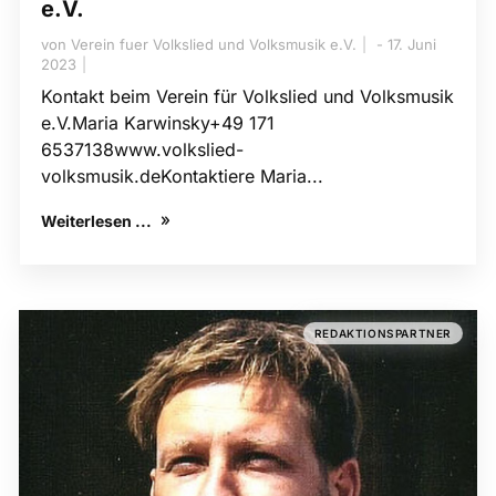
e.V.
von
Verein fuer Volkslied und Volksmusik e.V.
17. Juni
2023
Kontakt beim Verein für Volkslied und Volksmusik
e.V.Maria Karwinsky+49 171
6537138www.volkslied-​
volksmusik.deKontaktiere Maria...
Weiterlesen ...
REDAKTIONSPARTNER