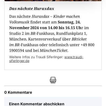
Das nächste Huraxdax
​Das nächste
Huraxdax – Kinder machen
Volksmusik
findet statt am
Sonntag, 24.
November 2024 von 14.00 bis 16.15 Uh
r im
Studio 2 im
BR
-Funkhaus, Rundfunkplatz 1,
München. Kartenvorverkauf über
BR
ticket
im
BR
-Funkhaus oder telefonisch unter +49 800
5900594 und bei
MünchenTicket
.
Weitere Infos zu Traudi Siferlinger:
www.traudi-
siferlinger.de

0 Kommentare
Einen Kommentar abschicken