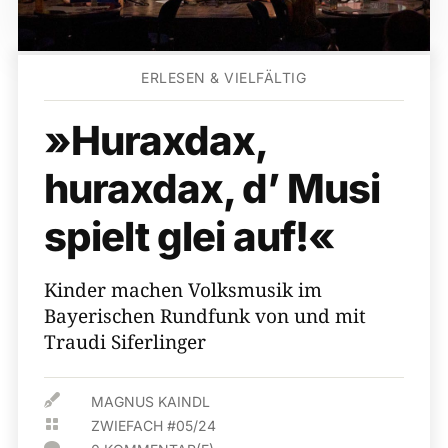
ERLESEN & VIELFÄLTIG
»Huraxdax,
huraxdax, d’ Musi
spielt glei auf!«
Kinder machen Volksmusik im
Bayerischen Rundfunk von und mit
Traudi Siferlinger

MAGNUS KAINDL

ZWIEFACH #05/24