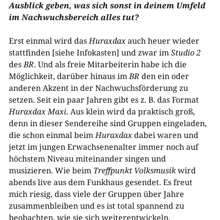
Ausblick geben, was sich sonst in deinem Umfeld
im Nachwuchsbereich alles tut?
Erst einmal wird das
Huraxdax
auch heuer wieder
stattfinden [siehe Infokasten] und zwar im
Studio 2
des
BR
. Und als freie Mitarbeiterin habe ich die
Möglichkeit, darüber hinaus im
BR
den ein oder
anderen Akzent in der Nachwuchsförderung zu
setzen. Seit ein paar Jahren gibt es z. B. das Format
Huraxdax Maxi
. Aus klein wird da praktisch groß,
denn in dieser Sendereihe sind Gruppen eingeladen,
die schon einmal beim
Huraxdax
dabei waren und
jetzt im jungen Erwachsenenalter immer noch auf
höchstem Niveau miteinander singen und
musizieren. Wie beim
Treffpunkt Volksmusik
wird
abends live aus dem Funkhaus gesendet. Es freut
mich riesig, dass viele der Gruppen über Jahre
zusammenbleiben und es ist total spannend zu
beobachten, wie sie sich weiterentwickeln.