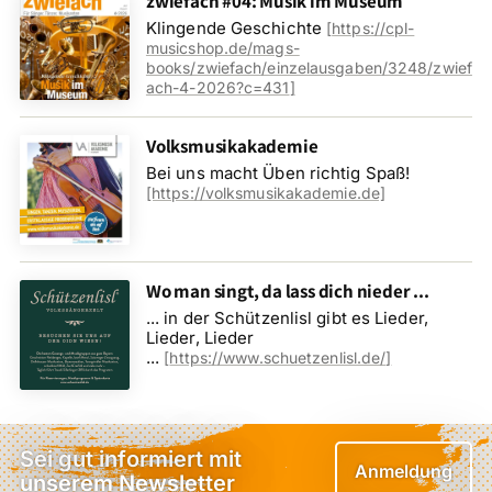
zwiefach #04: Musik im Museum
Klingende Geschichte
[
https://cpl-
musicshop.de/mags-
books/zwiefach/einzelausgaben/3248/zwief
ach-4-2026?c=431
]
Volksmusikakademie
Bei uns macht Üben richtig Spaß!
[https://volksmusikakademie.de]
Wo man singt, da lass dich nieder ...
... in der Schützenlisl gibt es Lieder,
Lieder, Lieder
...
[
https://www.schuetzenlisl.de/
]
Sei gut informiert mit
Anmeldung
unserem Newsletter